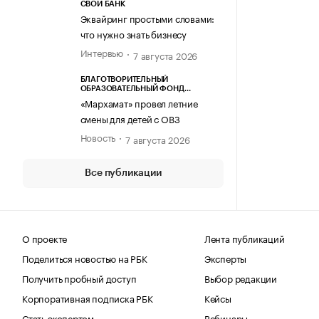
СВОЙ БАНК
Эквайринг простыми словами:
что нужно знать бизнесу
Интервью
7 августа 2026
БЛАГОТВОРИТЕЛЬНЫЙ
ОБРАЗОВАТЕЛЬНЫЙ ФОНД
«МАРХАМАТ»
«Мархамат» провел летние
смены для детей с ОВЗ
Новость
7 августа 2026
Все публикации
О проекте
Лента публикаций
Поделиться новостью на РБК
Эксперты
Получить пробный доступ
Выбор редакции
Корпоративная подписка РБК
Кейсы
Стать экспертом
Вебинары