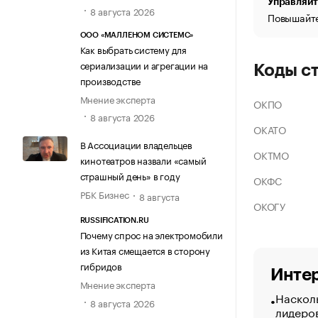
Управляйт
8 августа 2026
Повышайте
ООО «МАЛЛЕНОМ СИСТЕМС»
Как выбрать систему для
сериализации и агрегации на
Коды с
производстве
Мнение эксперта
ОКПО
8 августа 2026
ОКАТО
В Ассоциации владельцев
ОКТМО
кинотеатров назвали «самый
страшный день» в году
ОКФС
РБК Бизнес
8 августа
ОКОГУ
RUSSIFICATION.RU
Почему спрос на электромобили
из Китая смещается в сторону
гибридов
Интер
Мнение эксперта
Насколь
8 августа 2026
лидеро