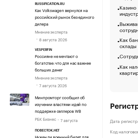
RUSSIFICATION.RU
Казино
Как Volkswagen вернулся на
индуст
российский рынок без единого
Выжива
дилера
сотруд
Мнение эксперта
Как бан
8 августа 2026
склады
VESPERFIN
Сотрудн
Россияне не мечтают о
богатстве: что для нас важнее
Как нал
больших денег
кварти
Мнение эксперта
7 августа 2026
Минпромторг сообщил об
изучении властями идей по
Регист
поддержке селлеров WB
РБК Бизнес
7 августа
Дата регистр
Код налогово
ПОВЕСТОК.НЕТ
Нужен ли военный билет для