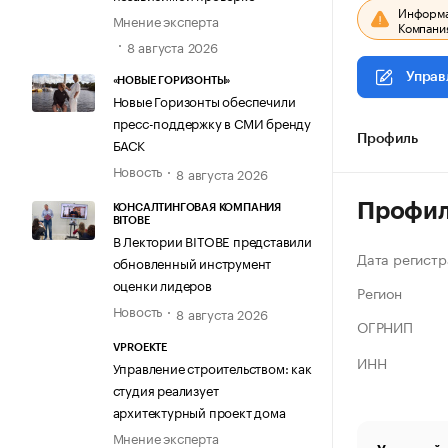
Информац
Мнение эксперта
Компания
8 августа 2026
Управ
«НОВЫЕ ГОРИЗОНТЫ»
Новые Горизонты обеспечили
пресс-поддержку в СМИ бренду
Профиль
БАСК
Новость
8 августа 2026
Профи
КОНСАЛТИНГОВАЯ КОМПАНИЯ
BITOBE
В Лектории BITOBE представили
Дата регистр
обновленный инструмент
оценки лидеров
Регион
Новость
8 августа 2026
ОГРНИП
VPROEKTE
ИНН
Управление строительством: как
студия реализует
архитектурный проект дома
Мнение эксперта