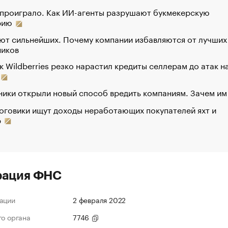
 проиграло. Как ИИ-агенты разрушают букмекерскую
рию
ют сильнейших. Почему компании избавляются от лучших
ников
к Wildberries резко нарастил кредиты селлерам до атак н
ики открыли новый способ вредить компаниям. Зачем им
оговики ищут доходы неработающих покупателей яхт и
р
рация ФНС
ации
2 февраля 2022
го органа
7746