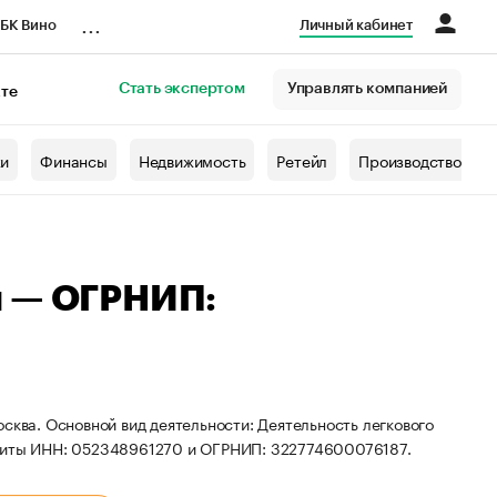
...
БК Вино
Личный кабинет
Стать экспертом
Управлять компанией
кте
азета
жи
Финансы
Недвижимость
Ретейл
Производство
ч — ОГРНИП:
сква. Основной вид деятельности: Деятельность легкового
изиты ИНН: 052348961270 и ОГРНИП: 322774600076187.