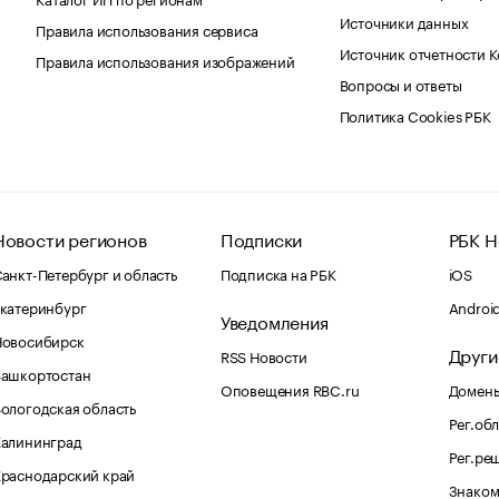
Источники данных
Правила использования сервиса
Источник отчетности 
Правила использования изображений
Вопросы и ответы
Политика Cookies РБК
Новости регионов
Подписки
РБК Н
анкт-Петербург и область
Подписка на РБК
iOS
катеринбург
Androi
Уведомления
Новосибирск
Други
RSS Новости
Башкортостан
Оповещения RBC.ru
Домены
ологодская область
Рег.об
Калининград
Рег.ре
раснодарский край
Знаком