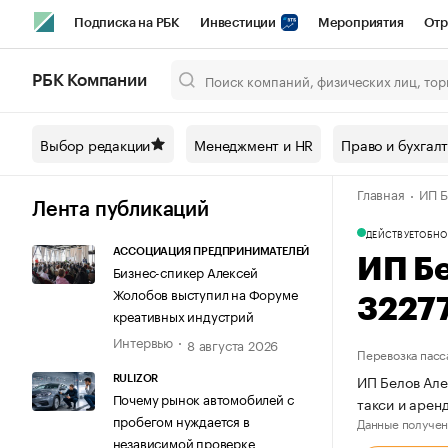
Подписка на РБК
Инвестиции
Мероприятия
Отр
Спорт
Школа управления РБК
РБК Образование
РБ
РБК Компании
Город
Стиль
Крипто
РБК Бизнес-среда
Дискусси
Выбор редакции
Менеджмент и HR
Право и бухгал
Спецпроекты СПб
Конференции СПб
Спецпроекты
Главная
ИП Б
Технологии и медиа
Финансы
Рынок наличной валют
Лента публикаций
ДЕЙСТВУЕТ
ОБНО
АССОЦИАЦИЯ ПРЕДПРИНИМАТЕЛЕЙ
ИП Б
Бизнес-спикер Алексей
Жолобов выступил на Форуме
3227
креативных индустрий
Интервью
8 августа 2026
Перевозка пасс
ИП Белов Але
RULIZOR
Почему рынок автомобилей с
такси и арен
пробегом нуждается в
Данные получен
независимой проверке