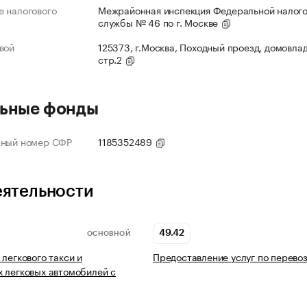
 налогового
Межрайонная инспекция Федеральной налог
службы № 46 по г. Москве
вой
125373, г.Москва, Походный проезд, домовлад
стр.2
ьные фонды
нный номер СФР
1185352489
еятельности
49.42
ОСНОВНОЙ
 легкового такси и
Предоставление услуг по перево
 легковых автомобилей с