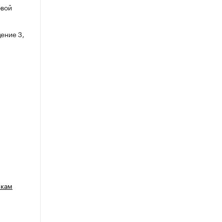
овой
ение 3,
зкам