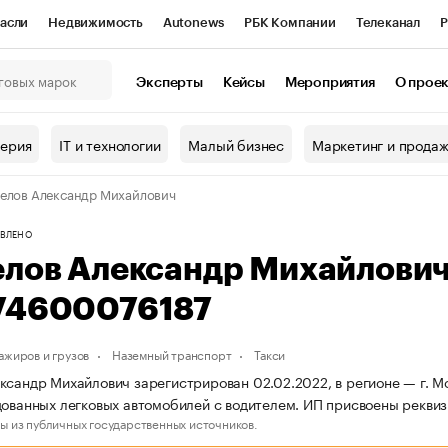
асли
Недвижимость
Autonews
РБК Компании
Телеканал
Р
К Курсы
РБК Life
Тренды
Визионеры
Национальные проекты
Эксперты
Кейсы
Мероприятия
О прое
онный клуб
Исследования
Кредитные рейтинги
Франшизы
Г
терия
IT и технологии
Малый бизнес
Маркетинг и прода
Проверка контрагентов
Политика
Экономика
Бизнес
елов Александр Михайлович
ы
ВЛЕНО
елов Александр Михайлови
74600076187
ажиров и грузов
Наземный транспорт
Такси
ксандр Михайлович зарегистрирован 02.02.2022, в регионе — г. Мо
дованных легковых автомобилей с водителем. ИП присвоены рекв
ы из публичных государственных источников.