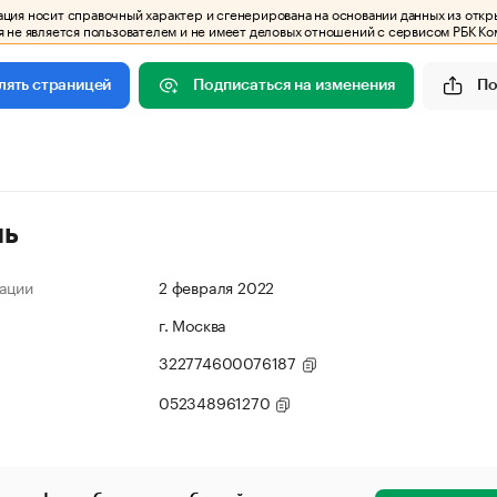
ия носит справочный характер и сгенерирована на основании данных из откр
 не является пользователем и не имеет деловых отношений с сервисом РБК Ко
Подписаться на изменения
По
лять страницей
ль
ации
2 февраля 2022
г. Москва
322774600076187
052348961270