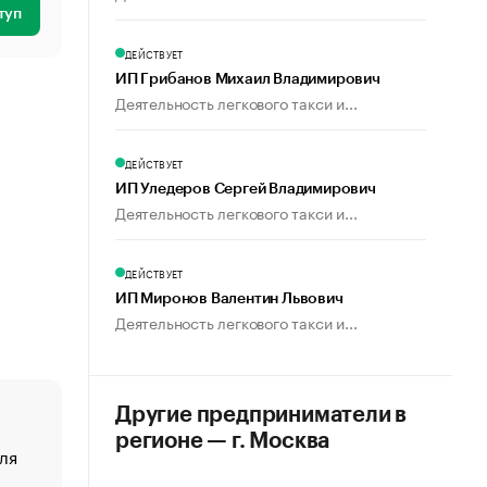
туп
ДЕЙСТВУЕТ
ИП Грибанов Михаил Владимирович
Деятельность легкового такси и...
ДЕЙСТВУЕТ
ИП Уледеров Сергей Владимирович
Деятельность легкового такси и...
ДЕЙСТВУЕТ
ИП Миронов Валентин Львович
Деятельность легкового такси и...
Другие предприниматели в
регионе — г. Москва
ля
«От спорта тело стареет иначе». Как живет глава ко
создавшей GTA