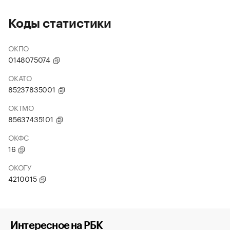
Коды статистики
ОКПО
0148075074
ОКАТО
85237835001
ОКТМО
85637435101
ОКФС
16
ОКОГУ
4210015
Интересное на РБК