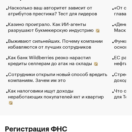
Насколько ваш авторитет зависит от
«От спо
атрибутов престижа? Тест для лидеров
глава к
Казино проиграло. Как ИИ-агенты
«Деньги
разрушают букмекерскую индустрию
Маск в 
Выживают сильнейших. Почему компании
Функции
избавляются от лучших сотрудников
основ э
Как банк Wildberries резко нарастил
ЕС раз
кредиты селлерам до атак на склады
нефти —
Сотрудники открыли новый способ вредить
Стресс 
компаниям. Зачем им это
доходов
Как налоговики ищут доходы
Что обв
неработающих покупателей яхт и квартир
для Tel
Регистрация ФНС