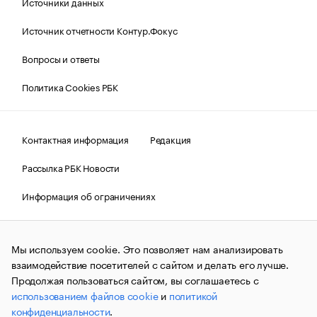
Источники данных
Источник отчетности Контур.Фокус
Вопросы и ответы
Политика Cookies РБК
Контактная информация
Редакция
Рассылка РБК Новости
Информация об ограничениях
Правовая информация
О соблюдении авторских прав
Мы используем cookie. Это позволяет нам анализировать
© АО «РОСБИЗНЕСКОНСАЛТИНГ»,
1995–2026.
Сообщения
и материалы информационного агентства «РБК»
взаимодействие посетителей с сайтом и делать его лучше.
(зарегистрировано Федеральной службой по надзору в сфере
Продолжая пользоваться сайтом, вы соглашаетесь с
связи, информационных технологий и массовых
использованием файлов cookie
и
политикой
коммуникаций (Роскомнадзор) 09.12.2015 за номером ИА
№ФС77-63848) сопровождаются пометкой «РБК». Отдельные
конфиденциальности
.