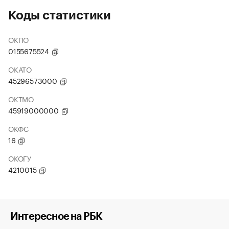
Коды статистики
ОКПО
0155675524
ОКАТО
45296573000
ОКТМО
45919000000
ОКФС
16
ОКОГУ
4210015
Интересное на РБК