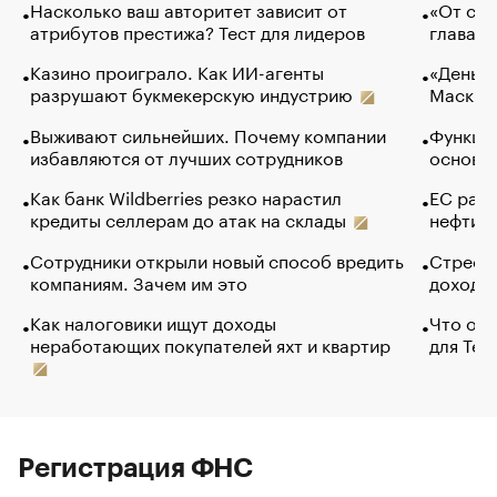
Насколько ваш авторитет зависит от
«От спо
атрибутов престижа? Тест для лидеров
глава к
Казино проиграло. Как ИИ-агенты
«Деньги
разрушают букмекерскую индустрию
Маск в 
Выживают сильнейших. Почему компании
Функции
избавляются от лучших сотрудников
основ э
Как банк Wildberries резко нарастил
ЕС раз
кредиты селлерам до атак на склады
нефти —
Сотрудники открыли новый способ вредить
Стресс 
компаниям. Зачем им это
доходов
Как налоговики ищут доходы
Что обв
неработающих покупателей яхт и квартир
для Tel
Регистрация ФНС