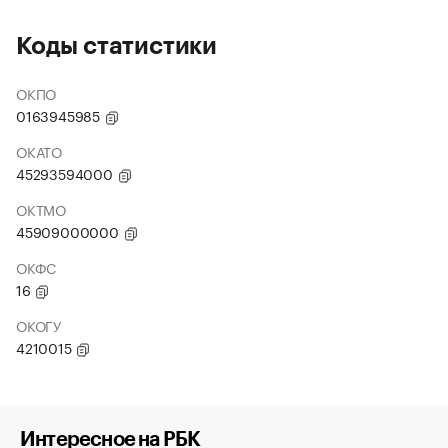
Коды статистики
ОКПО
0163945985
ОКАТО
45293594000
ОКТМО
45909000000
ОКФС
16
ОКОГУ
4210015
Интересное на РБК