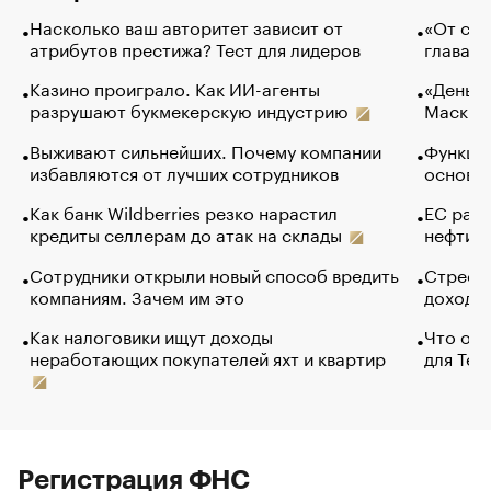
Насколько ваш авторитет зависит от
«От спо
атрибутов престижа? Тест для лидеров
глава к
Казино проиграло. Как ИИ-агенты
«Деньги
разрушают букмекерскую индустрию
Маск в 
Выживают сильнейших. Почему компании
Функции
избавляются от лучших сотрудников
основ э
Как банк Wildberries резко нарастил
ЕС раз
кредиты селлерам до атак на склады
нефти —
Сотрудники открыли новый способ вредить
Стресс 
компаниям. Зачем им это
доходов
Как налоговики ищут доходы
Что обв
неработающих покупателей яхт и квартир
для Tel
Регистрация ФНС