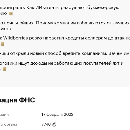
 проиграло. Как ИИ-агенты разрушают букмекерскую
рию
ют сильнейших. Почему компании избавляются от лучших
ников
к Wildberries резко нарастил кредиты селлерам до атак н
ики открыли новый способ вредить компаниям. Зачем им
оговики ищут доходы неработающих покупателей яхт и
р
рация ФНС
ации
17 февраля 2022
го органа
7746