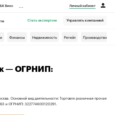
...
БК Вино
Личный кабинет
Стать экспертом
Управлять компанией
кте
азета
жи
Финансы
Недвижимость
Ретейл
Производство
к — ОГРНИП:
сква. Основной вид деятельности: Торговля розничная прочая
663 и ОГРНИП: 322774600120291.