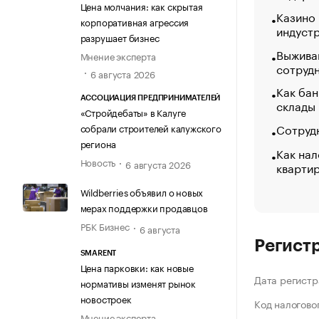
Цена молчания: как скрытая
Казино
корпоративная агрессия
индуст
разрушает бизнес
Выжива
Мнение эксперта
сотруд
6 августа 2026
Как бан
АССОЦИАЦИЯ ПРЕДПРИНИМАТЕЛЕЙ
склады
«Стройдебаты» в Калуге
Сотрудн
собрали строителей калужского
региона
Как нал
Новость
6 августа 2026
кварти
Wildberries объявил о новых
мерах поддержки продавцов
РБК Бизнес
6 августа
Регист
SMARENT
Цена парковки: как новые
Дата регистр
нормативы изменят рынок
новостроек
Код налогово
Мнение эксперта