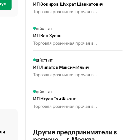
туп
ИП Зокиров Шухрат Шавкатович
Торговля розничная прочая в...
ДЕЙСТВУЕТ
ИП Ван Хуань
Торговля розничная прочая в...
ДЕЙСТВУЕТ
ИП Липатов Максим Ильич
Торговля розничная прочая в...
ДЕЙСТВУЕТ
ИП Нгуен Тхи Фыонг
Торговля розничная прочая в...
ля
«От спорта тело стареет иначе». Как живет глава ко
Другие предприниматели в
создавшей GTA