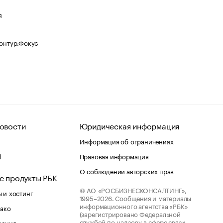
я
Контур.Фокус
овости
Юридическая информация
Информация об ограничениях
d
Правовая информация
О соблюдении авторских прав
е продукты РБК
© АО «РОСБИЗНЕСКОНСАЛТИНГ»,
 и хостинг
1995–2026.
Сообщения и материалы
информационного агентства «РБК»
лако
(зарегистрировано Федеральной
службой по надзору в сфере связи,
шения