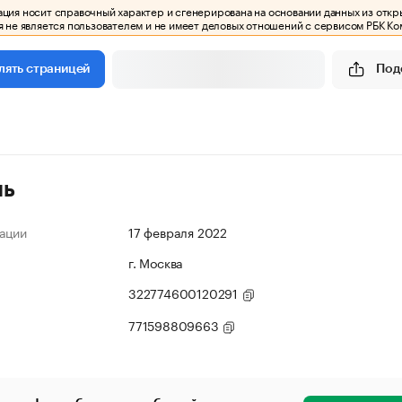
ия носит справочный характер и сгенерирована на основании данных из откр
 не является пользователем и не имеет деловых отношений с сервисом РБК Ко
Под
лять страницей
ль
ации
17 февраля 2022
г. Москва
322774600120291
771598809663