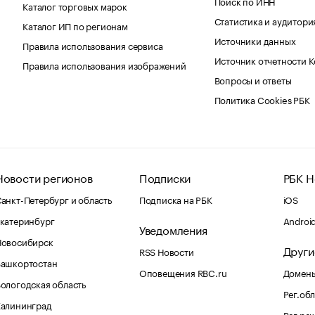
Поиск по ИНН
Каталог торговых марок
Статистика и аудитори
Каталог ИП по регионам
Источники данных
Правила использования сервиса
Источник отчетности 
Правила использования изображений
Вопросы и ответы
Политика Cookies РБК
Новости регионов
Подписки
РБК Н
анкт-Петербург и область
Подписка на РБК
iOS
катеринбург
Androi
Уведомления
Новосибирск
Други
RSS Новости
Башкортостан
Оповещения RBC.ru
Домены
ологодская область
Рег.об
Калининград
Рег.ре