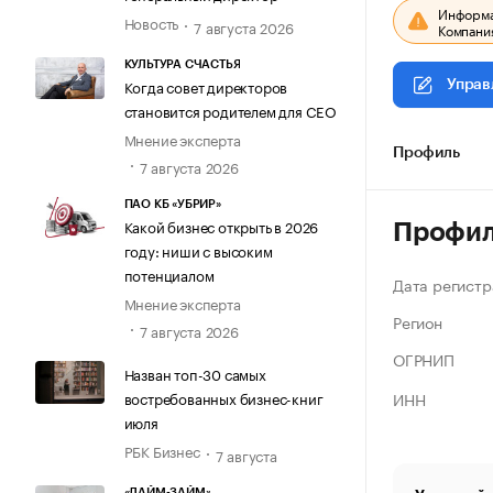
Информац
Новость
7 августа 2026
Компания
КУЛЬТУРА СЧАСТЬЯ
Когда совет директоров
Управ
становится родителем для CEO
Мнение эксперта
Профиль
7 августа 2026
ПАО КБ «УБРИР»
Какой бизнес открыть в 2026
Профи
году: ниши с высоким
потенциалом
Дата регистр
Мнение эксперта
Регион
7 августа 2026
ОГРНИП
Назван топ-30 самых
ИНН
востребованных бизнес-книг
июля
РБК Бизнес
7 августа
«ЛАЙМ-ЗАЙМ»