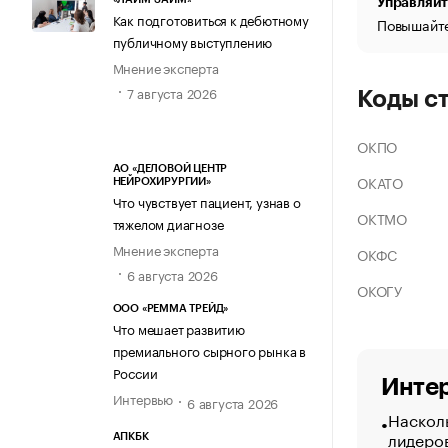
Управляйт
Как подготовиться к дебютному
Повышайте
публичному выступлению
Мнение эксперта
7 августа 2026
Коды с
ОКПО
АО «ДЕЛОВОЙ ЦЕНТР
ОКАТО
НЕЙРОХИРУРГИИ»
Что чувствует пациент, узнав о
ОКТМО
тяжелом диагнозе
Мнение эксперта
ОКФС
6 августа 2026
ОКОГУ
ООО «РЕММА ТРЕЙД»
Что мешает развитию
премиального сырного рынка в
России
Интер
Интервью
6 августа 2026
Насколь
лидеро
АПКБК