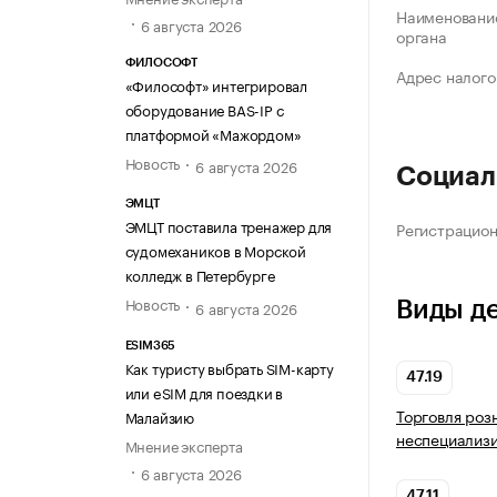
Наименование
6 августа 2026
органа
ФИЛОСОФТ
Адрес налого
«Философт» интегрировал
оборудование BAS-IP с
платформой «Мажордом»
Новость
6 августа 2026
Социал
ЭМЦТ
ЭМЦТ поставила тренажер для
Регистрацио
судомехаников в Морской
колледж в Петербурге
Новость
6 августа 2026
Виды д
ESIM365
Как туристу выбрать SIM-карту
47.19
или eSIM для поездки в
Торговля роз
Малайзию
неспециализ
Мнение эксперта
6 августа 2026
47.11