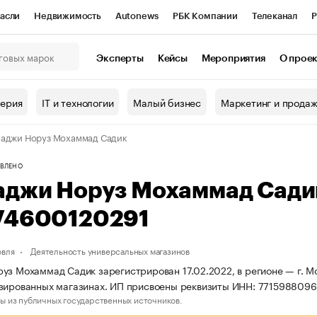
асли
Недвижимость
Autonews
РБК Компании
Телеканал
Р
К Курсы
РБК Life
Тренды
Визионеры
Национальные проекты
Эксперты
Кейсы
Мероприятия
О прое
онный клуб
Исследования
Кредитные рейтинги
Франшизы
Г
терия
IT и технологии
Малый бизнес
Маркетинг и прода
Проверка контрагентов
Политика
Экономика
Бизнес
аджи Норуз Мохаммад Садик
ы
ВЛЕНО
аджи Норуз Мохаммад Сади
74600120291
овля
Деятельность универсальных магазинов
уз Мохаммад Садик зарегистрирован 17.02.2022, в регионе — г. Мо
зированных магазинах. ИП присвоены реквизиты ИНН: 771598809
ы из публичных государственных источников.