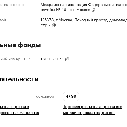
 налогового
Межрайонная инспекция Федеральной налог
службы № 46 по г. Москве
вой
125373, г.Москва, Походный проезд, домовлад
стр.2
ьные фонды
нный номер СФР
1313063073
еятельности
47.99
ОСНОВНОЙ
ничная прочая в
Торговля розничная прочая вне
ированных магазинах
магазинов, палаток, рынков