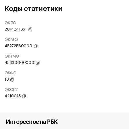
Коды статистики
ОКПО
2014241651
ОКАТО
45272580000
ОКТМО
45330000000
ОКФС
16
ОКОГУ
4210015
Интересное на РБК