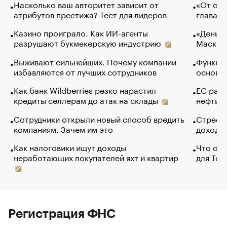
Насколько ваш авторитет зависит от
«От спо
атрибутов престижа? Тест для лидеров
глава к
Казино проиграло. Как ИИ-агенты
«Деньги
разрушают букмекерскую индустрию
Маск в 
Выживают сильнейших. Почему компании
Функции
избавляются от лучших сотрудников
основ э
Как банк Wildberries резко нарастил
ЕС раз
кредиты селлерам до атак на склады
нефти —
Сотрудники открыли новый способ вредить
Стресс 
компаниям. Зачем им это
доходов
Как налоговики ищут доходы
Что обв
неработающих покупателей яхт и квартир
для Tel
Регистрация ФНС