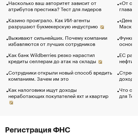
Насколько ваш авторитет зависит от
«От спо
атрибутов престижа? Тест для лидеров
глава к
Казино проиграло. Как ИИ-агенты
«Деньги
разрушают букмекерскую индустрию
Маск в 
Выживают сильнейших. Почему компании
Функции
избавляются от лучших сотрудников
основ э
Как банк Wildberries резко нарастил
ЕС раз
кредиты селлерам до атак на склады
нефти —
Сотрудники открыли новый способ вредить
Стресс 
компаниям. Зачем им это
доходов
Как налоговики ищут доходы
Что обв
неработающих покупателей яхт и квартир
для Tel
Регистрация ФНС