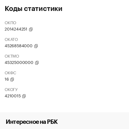
Коды статистики
ОКПО
2014244251
ОКАТО
45268584000
ОКТМО
45325000000
ОКФС
16
ОКОГУ
4210015
Интересное на РБК