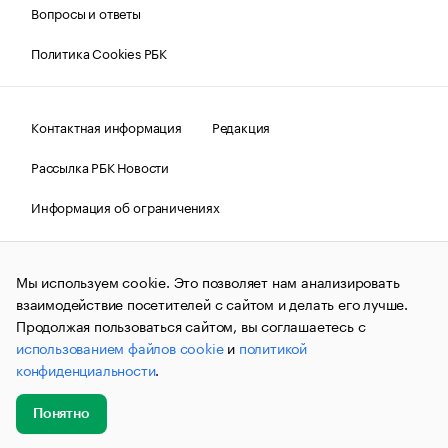
Вопросы и ответы
Политика Cookies РБК
Контактная информация
Редакция
Рассылка РБК Новости
Информация об ограничениях
Правовая информация
О соблюдении авторских прав
Мы используем cookie. Это позволяет нам анализировать
© АО «РОСБИЗНЕСКОНСАЛТИНГ»,
1995–2026.
Сообщения
и материалы информационного агентства «РБК»
взаимодействие посетителей с сайтом и делать его лучше.
(зарегистрировано Федеральной службой по надзору в сфере
Продолжая пользоваться сайтом, вы соглашаетесь с
связи, информационных технологий и массовых
использованием файлов cookie
и
политикой
коммуникаций (Роскомнадзор) 09.12.2015 за номером ИА
№ФС77-63848) сопровождаются пометкой «РБК». Отдельные
конфиденциальности
.
публикации могут содержать информацию,
не предназначенную для пользователей
до 18 лет.
companycardsfeedback@rbc.ru
Понятно
Добавить
Главное
Эксперты
Кейсы
Мероприятия