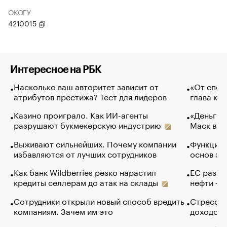
ОКОГУ
4210015
Интересное на РБК
Насколько ваш авторитет зависит от
«От спор
атрибутов престижа? Тест для лидеров
глава ко
Казино проиграло. Как ИИ-агенты
«Деньги б
разрушают букмекерскую индустрию
Маск в и
Выживают сильнейших. Почему компании
Функции 
избавляются от лучших сотрудников
основ эф
Как банк Wildberries резко нарастил
ЕС разре
кредиты селлерам до атак на склады
нефти — 
Сотрудники открыли новый способ вредить
Стресс о
компаниям. Зачем им это
доходов 