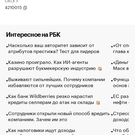
ОКОГУ
4210015
Интересное на РБК
Насколько ваш авторитет зависит от
«От спор
атрибутов престижа? Тест для лидеров
глава ко
Казино проиграло. Как ИИ-агенты
«Деньги б
разрушают букмекерскую индустрию
Маск в и
Выживают сильнейших. Почему компании
Функции 
избавляются от лучших сотрудников
основ эф
Как банк Wildberries резко нарастил
ЕС разре
кредиты селлерам до атак на склады
нефти — 
Сотрудники открыли новый способ вредить
Стресс о
компаниям. Зачем им это
доходов 
Как налоговики ищут доходы
Что обви