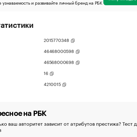
 узнаваемость и развивайте личный бренд на РБК
татистики
2015770348
46468000598
46568000698
16
4210015
есное на РБК
ко ваш авторитет зависит от атрибутов престижа? Тест д
в