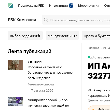
Подписка на РБК
Инвестиции
Мероприятия
Отр
Спорт
Школа управления РБК
РБК Образование
РБ
РБК Компании
Город
Стиль
Крипто
РБК Бизнес-среда
Дискусси
Выбор редакции
Менеджмент и HR
Право и бухгал
Спецпроекты СПб
Конференции СПб
Спецпроекты
Главная
ИП А
Технологии и медиа
Финансы
Рынок наличной валют
Лента публикаций
ДЕЙСТВУЕТ
ОБНО
VESPERFIN
ИП А
Россияне не мечтают о
богатстве: что для нас важнее
3227
больших денег
Мнение эксперта
ИП Амерханов
7 августа 2026
курьерская.
Минпромторг сообщил об
Данные получен
изучении властями идей по
Информац