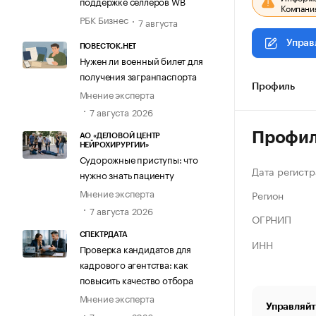
поддержке селлеров WB
Компания
РБК Бизнес
7 августа
Управ
ПОВЕСТОК.НЕТ
Нужен ли военный билет для
получения загранпаспорта
Профиль
Мнение эксперта
7 августа 2026
Профи
АО «ДЕЛОВОЙ ЦЕНТР
НЕЙРОХИРУРГИИ»
Судорожные приступы: что
Дата регистр
нужно знать пациенту
Мнение эксперта
Регион
7 августа 2026
ОГРНИП
СПЕКТРДАТА
ИНН
Проверка кандидатов для
кадрового агентства: как
повысить качество отбора
Мнение эксперта
Управляйт
7 августа 2026