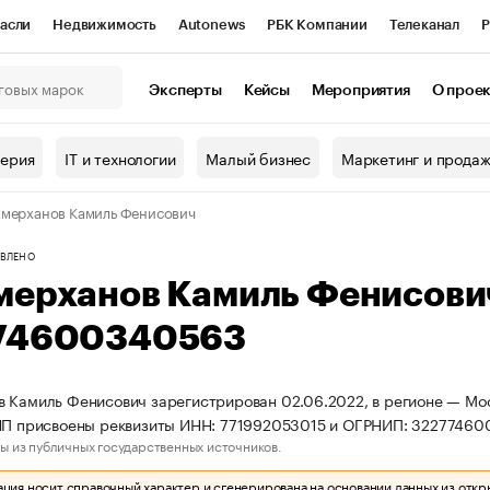
асли
Недвижимость
Autonews
РБК Компании
Телеканал
Р
К Курсы
РБК Life
Тренды
Визионеры
Национальные проекты
Эксперты
Кейсы
Мероприятия
О прое
онный клуб
Исследования
Кредитные рейтинги
Франшизы
Г
терия
IT и технологии
Малый бизнес
Маркетинг и прода
Проверка контрагентов
Политика
Экономика
Бизнес
мерханов Камиль Фенисович
ы
ВЛЕНО
мерханов Камиль Фенисови
74600340563
 Камиль Фенисович зарегистрирован 02.06.2022, в регионе — Мос
 ИП присвоены реквизиты ИНН: 771992053015 и ОГРНИП: 3227746
ы из публичных государственных источников.
ия носит справочный характер и сгенерирована на основании данных из откр