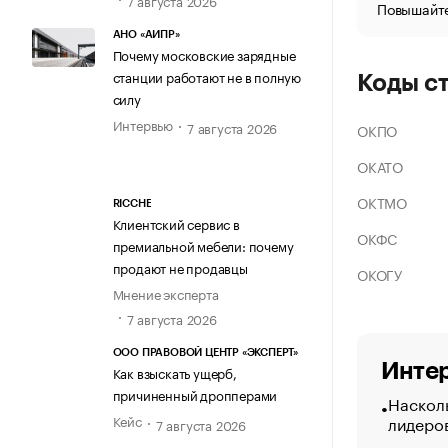
Повышайте
АНО «АИПР»
Почему московские зарядные
станции работают не в полную
Коды с
силу
Интервью
7 августа 2026
ОКПО
ОКАТО
ОКТМО
RICCHE
Клиентский сервис в
ОКФС
премиальной мебели: почему
продают не продавцы
ОКОГУ
Мнение эксперта
7 августа 2026
ООО ПРАВОВОЙ ЦЕНТР «ЭКСПЕРТ»
Интер
Как взыскать ущерб,
причиненный дропперами
Насколь
лидеро
Кейс
7 августа 2026