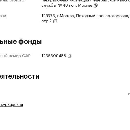
службы № 46 по г. Москве
вой
125373, г.Москва, Походный проезд, домовлад
стр.2
ьные фонды
нный номер СФР
1236309488
еятельности
 курьерская