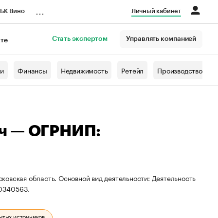
...
БК Вино
Личный кабинет
Стать экспертом
Управлять компанией
кте
азета
жи
Финансы
Недвижимость
Ретейл
Производство
ч — ОГРНИП:
ковская область. Основной вид деятельности: Деятельность
00340563.
ытых источников.