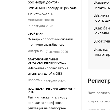
Казино
ООО «МЕДИА-ДОКТОР»
индуст
Зачем FMCG-бренду ТВ-реклама
в эпоху диджитал
Выжива
сотруд
Мнение эксперта
7 августа 2026
Как бан
склады
СВОЙ БАНК
Эквайринг простыми словами:
Сотрудн
что нужно знать бизнесу
Как нал
Интервью
7 августа 2026
кварти
БЛАГОТВОРИТЕЛЬНЫЙ
ОБРАЗОВАТЕЛЬНЫЙ ФОНД
«МАРХАМАТ»
«Мархамат» провел летние
смены для детей с ОВЗ
Новость
7 августа 2026
Регист
ИССЛЕДОВАТЕЛЬСКИЙ ЦЕНТР «АБП»
Дата регистр
(ABL)
Рейтинг как капитал: кому
Код налогово
принадлежит цифровая
репутация на платформах
Наименование