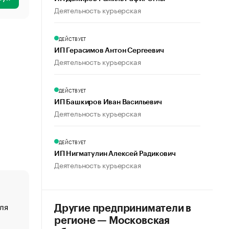
Деятельность курьерская
ДЕЙСТВУЕТ
ИП Герасимов Антон Сергеевич
Деятельность курьерская
ДЕЙСТВУЕТ
ИП Башкиров Иван Васильевич
Деятельность курьерская
ДЕЙСТВУЕТ
ИП Нигматулин Алексей Радикович
Деятельность курьерская
ля
«От спорта тело стареет иначе». Как живет глава ко
Другие предприниматели в
создавшей GTA
регионе — Московская