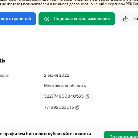
 не является пользователем и не имеет деловых отношений с сервисом РБК Ко
Подписаться на изменения
По
лять страницей
ль
ации
2 июня 2022
Московская область
322774600340563
771992053015
е профилем бизнеса и публикуйте новости
Получить дос