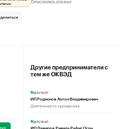
Редактировать описание
мпании.
делиться
Другие предприниматели с
тем же ОКВЭД
ДЕЙСТВУЕТ
ИП Родионов Антон Владимирович
Деятельность курьерская
ДЕЙСТВУЕТ
туп
ИП Дамиров Рамиль Рафиг Оглы