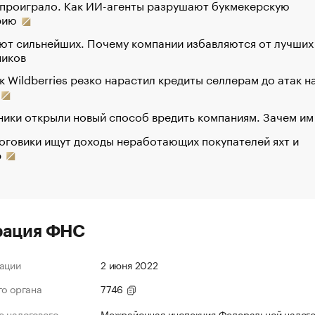
 проиграло. Как ИИ-агенты разрушают букмекерскую
рию
ют сильнейших. Почему компании избавляются от лучших
ников
к Wildberries резко нарастил кредиты селлерам до атак н
ики открыли новый способ вредить компаниям. Зачем им
оговики ищут доходы неработающих покупателей яхт и
р
рация ФНС
ации
2 июня 2022
го органа
7746
 налогового
Межрайонная инспекция Федеральной налог