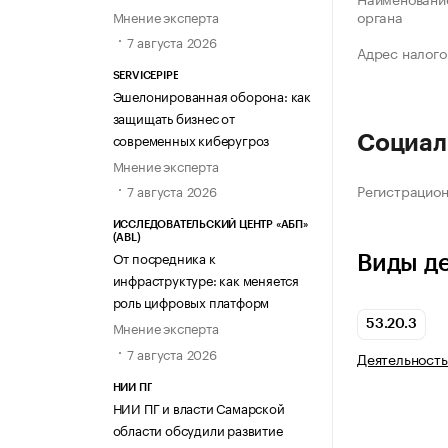
органа
Мнение эксперта
7 августа 2026
Адрес налого
SERVICEPIPE
Эшелонированная оборона: как
защищать бизнес от
современных киберугроз
Социал
Мнение эксперта
Регистрацио
7 августа 2026
ИССЛЕДОВАТЕЛЬСКИЙ ЦЕНТР «АБП»
(ABL)
От посредника к
Виды д
инфраструктуре: как меняется
роль цифровых платформ
53.20.3
Мнение эксперта
7 августа 2026
Деятельность
НИИ ПГ
НИИ ПГ и власти Самарской
области обсудили развитие