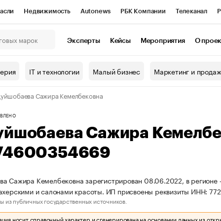
асли
Недвижимость
Autonews
РБК Компании
Телеканал
Р
К Курсы
РБК Life
Тренды
Визионеры
Национальные проекты
Эксперты
Кейсы
Мероприятия
О прое
онный клуб
Исследования
Кредитные рейтинги
Франшизы
Г
терия
IT и технологии
Малый бизнес
Маркетинг и прода
Проверка контрагентов
Политика
Экономика
Бизнес
уйшобаева Сажира Кемелбековна
ы
ВЛЕНО
уйшобаева Сажира Кемелбе
74600354669
а Сажира Кемелбековна зарегистрирован 08.06.2022, в регионе —
ахерскими и салонами красоты. ИП присвоены реквизиты ИНН: 7
ы из публичных государственных источников.
ия носит справочный характер и сгенерирована на основании данных из откр