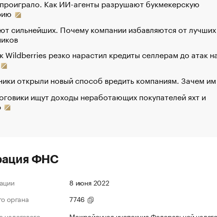
 проиграло. Как ИИ-агенты разрушают букмекерскую
рию
ют сильнейших. Почему компании избавляются от лучших
ников
к Wildberries резко нарастил кредиты селлерам до атак н
ики открыли новый способ вредить компаниям. Зачем им
оговики ищут доходы неработающих покупателей яхт и
р
рация ФНС
ации
8 июня 2022
го органа
7746
 налогового
Межрайонная инспекция Федеральной налог