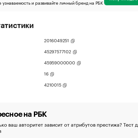
 узнаваемость и развивайте личный бренд на РБК
татистики
2016049251
45297577102
45959000000
16
4210015
есное на РБК
ко ваш авторитет зависит от атрибутов престижа? Тест д
в