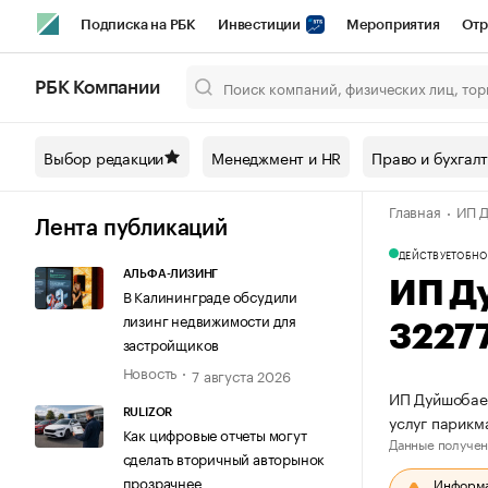
Подписка на РБК
Инвестиции
Мероприятия
Отр
Спорт
Школа управления РБК
РБК Образование
РБ
РБК Компании
Город
Стиль
Крипто
РБК Бизнес-среда
Дискусси
Выбор редакции
Менеджмент и HR
Право и бухгал
Спецпроекты СПб
Конференции СПб
Спецпроекты
Главная
ИП Д
Технологии и медиа
Финансы
Рынок наличной валют
Лента публикаций
ДЕЙСТВУЕТ
ОБНО
АЛЬФА-ЛИЗИНГ
ИП Д
В Калининграде обсудили
лизинг недвижимости для
3227
застройщиков
Новость
7 августа 2026
ИП Дуйшобаев
RULIZOR
услуг парикм
Как цифровые отчеты могут
Данные получен
сделать вторичный авторынок
прозрачнее
Информац