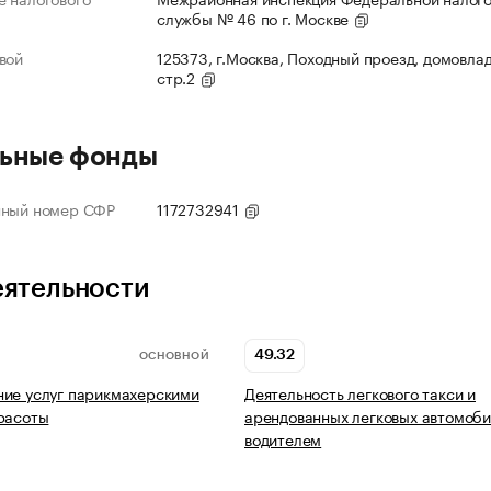
службы № 46 по г. Москве
вой
125373, г.Москва, Походный проезд, домовлад
стр.2
ьные фонды
нный номер СФР
1172732941
еятельности
49.32
ОСНОВНОЙ
ие услуг парикмахерскими
Деятельность легкового такси и
расоты
арендованных легковых автомоби
водителем