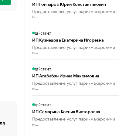
ИП Гончаров Юрий Константинович
Предоставление услуг парикмахерскими
и...
ДЕЙСТВУЕТ
ИП Кузнецова Екатерина Игоревна
Предоставление услуг парикмахерскими
и...
ДЕЙСТВУЕТ
ИП Агабабян Ирина Максимовна
Предоставление услуг парикмахерскими
и...
ДЕЙСТВУЕТ
ИП Самарина Ксения Викторовна
Предоставление услуг парикмахерскими
ля
«От спорта тело стареет иначе». Как живет глава ко
и...
создавшей GTA