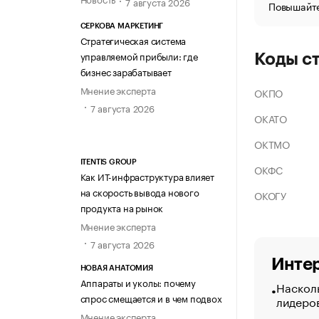
7 августа 2026
Повышайте
СЕРКОВА МАРКЕТИНГ
Стратегическая система
управляемой прибыли: где
Коды с
бизнес зарабатывает
Мнение эксперта
ОКПО
7 августа 2026
ОКАТО
ОКТМО
ITENTIS GROUP
ОКФС
Как ИТ-инфраструктура влияет
на скорость вывода нового
ОКОГУ
продукта на рынок
Мнение эксперта
7 августа 2026
Интер
НОВАЯ АНАТОМИЯ
Аппараты и уколы: почему
Насколь
спрос смещается и в чем подвох
лидеро
Мнение эксперта