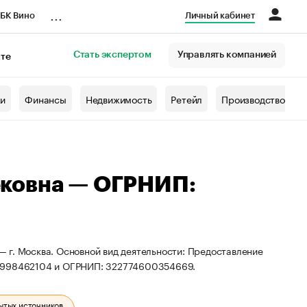
...
БК Вино
Личный кабинет
Стать экспертом
Управлять компанией
кте
азета
жи
Финансы
Недвижимость
Ретейл
Производство
ковна — ОГРНИП:
 г. Москва. Основной вид деятельности: Предоставление
72998462104 и ОГРНИП: 322774600354669.
ытых источников.