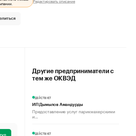
Редактировать описание
мпании.
елиться
Другие предприниматели с
тем же ОКВЭД
ДЕЙСТВУЕТ
ИП Дымылов Амандурды
Предоставление услуг парикмахерскими
и...
ДЕЙСТВУЕТ
туп