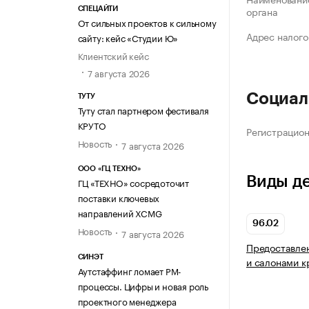
органа
СПЕЦАЙТИ
От сильных проектов к сильному
Адрес налого
сайту: кейс «Студии Ю»
Клиентский кейс
7 августа 2026
Социал
ТУТУ
Туту стал партнером фестиваля
КРУТО
Регистрацио
Новость
7 августа 2026
ООО «ГЦ ТЕХНО»
Виды д
ГЦ «ТЕХНО» сосредоточит
поставки ключевых
направлений XCMG
96.02
Новость
7 августа 2026
Предоставлен
СИНЭТ
и салонами к
Аутстаффинг ломает PM-
процессы. Цифры и новая роль
проектного менеджера