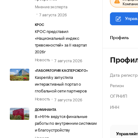
Компания
Мнение эксперта
7 августа 2026
Управ
КРОС
КРОС представил
«Национальный индекс
Профиль
тревожностей» за II квартал
2026г
Новость
Профи
7 августа 2026
«ЛАБОРАТОРИЯ КАСПЕРСКОГО»
Дата регистр
Kaspersky запустила
интерактивный портал о
Регион
глобальной сети партнеров
ОГРНИП
Новость
7 августа 2026
ИНН
ДОМИНАНТА
В «НУН» ведутся финальные
работы по внутренним системам
и благоустройству
Управляйт
Новость