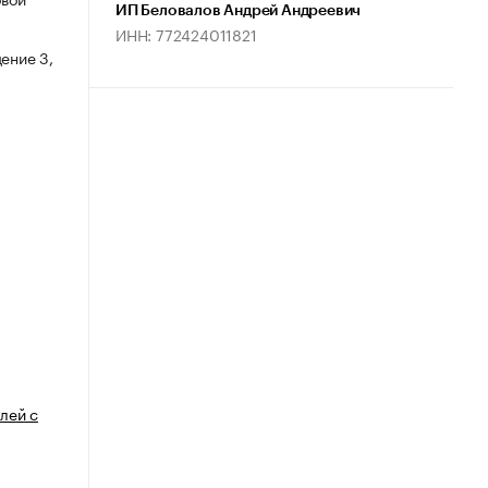
ИП Беловалов Андрей Андреевич
ИНН: 772424011821
ение 3,
лей с