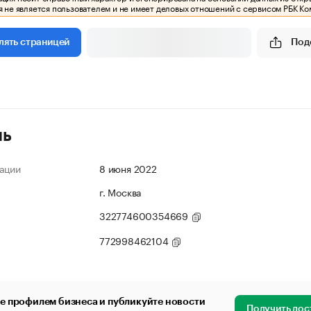
 не является пользователем и не имеет деловых отношений с сервисом РБК Ко
Под
лять страницей
ль
ации
8 июня 2022
г. Москва
322774600354669
772998462104
е профилем бизнеса и публикуйте новости
Получить дос