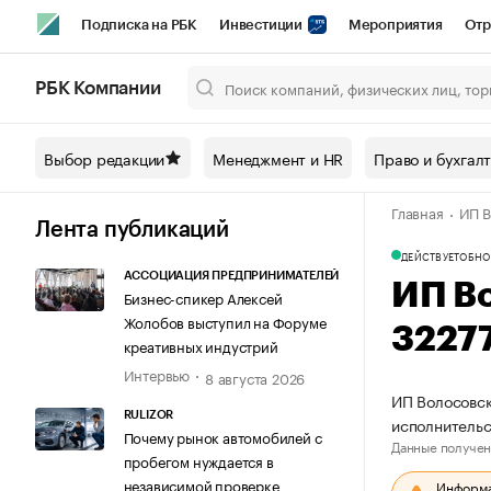
Подписка на РБК
Инвестиции
Мероприятия
Отр
Спорт
Школа управления РБК
РБК Образование
РБ
РБК Компании
Город
Стиль
Крипто
РБК Бизнес-среда
Дискусси
Выбор редакции
Менеджмент и HR
Право и бухгал
Спецпроекты СПб
Конференции СПб
Спецпроекты
Главная
ИП В
Технологии и медиа
Финансы
Рынок наличной валют
Лента публикаций
ДЕЙСТВУЕТ
ОБНО
АССОЦИАЦИЯ ПРЕДПРИНИМАТЕЛЕЙ
ИП В
Бизнес-спикер Алексей
Жолобов выступил на Форуме
3227
креативных индустрий
Интервью
8 августа 2026
ИП Волосовск
RULIZOR
исполнительс
Почему рынок автомобилей с
Данные получен
пробегом нуждается в
независимой проверке
Информац