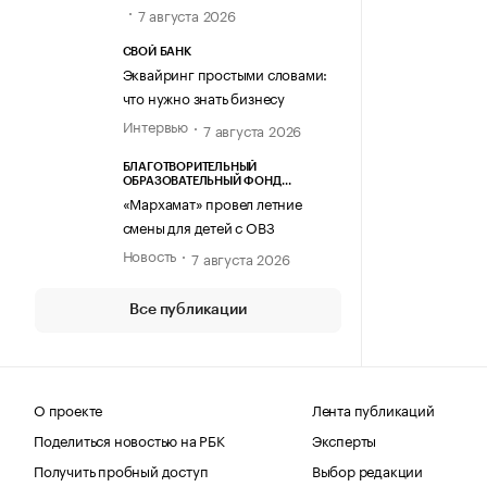
7 августа 2026
СВОЙ БАНК
Эквайринг простыми словами:
что нужно знать бизнесу
Интервью
7 августа 2026
БЛАГОТВОРИТЕЛЬНЫЙ
ОБРАЗОВАТЕЛЬНЫЙ ФОНД
«МАРХАМАТ»
«Мархамат» провел летние
смены для детей с ОВЗ
Новость
7 августа 2026
Все публикации
О проекте
Лента публикаций
Поделиться новостью на РБК
Эксперты
Получить пробный доступ
Выбор редакции