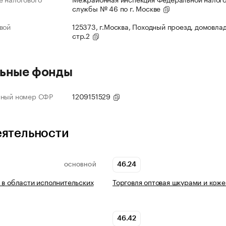
службы № 46 по г. Москве
вой
125373, г.Москва, Походный проезд, домовлад
стр.2
ьные фонды
нный номер СФР
1209151529
еятельности
46.24
ОСНОВНОЙ
 в области исполнительских
Торговля оптовая шкурами и коже
46.42