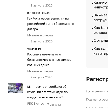
Казино
8 августа 2026
индуст
Выжива
RUSSIFICATION.RU
Как Volkswagen вернулся на
сотруд
российский рынок без единого
Как бан
дилера
склады
Мнение эксперта
Сотрудн
8 августа 2026
Как нал
VESPERFIN
кварти
Россияне не мечтают о
богатстве: что для нас важнее
больших денег
Мнение эксперта
7 августа 2026
Регист
Минпромторг сообщил об
Дата регистр
изучении властями идей по
поддержке селлеров WB
Код налогово
РБК Бизнес
7 августа
Наименование