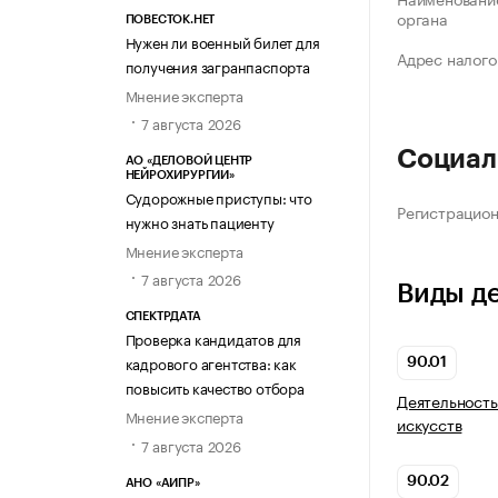
органа
ПОВЕСТОК.НЕТ
Нужен ли военный билет для
Адрес налого
получения загранпаспорта
Мнение эксперта
7 августа 2026
Социал
АО «ДЕЛОВОЙ ЦЕНТР
НЕЙРОХИРУРГИИ»
Судорожные приступы: что
Регистрацио
нужно знать пациенту
Мнение эксперта
7 августа 2026
Виды д
СПЕКТРДАТА
Проверка кандидатов для
кадрового агентства: как
90.01
повысить качество отбора
Деятельность
Мнение эксперта
искусств
7 августа 2026
90.02
АНО «АИПР»