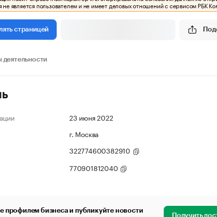
 не является пользователем и не имеет деловых отношений с сервисом РБК Ко
Под
лять страницей
 деятельности
ль
ации
23 июня 2022
г. Москва
322774600382910
770901812040
е профилем бизнеса и публикуйте новости
Получить дос