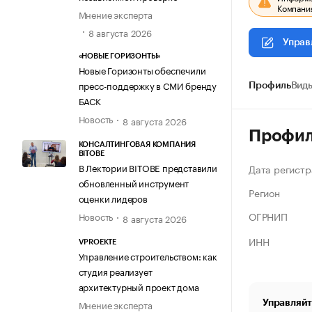
Компания
Мнение эксперта
8 августа 2026
Управ
«НОВЫЕ ГОРИЗОНТЫ»
Новые Горизонты обеспечили
пресс-поддержку в СМИ бренду
Профиль
Виды
БАСК
Новость
8 августа 2026
Профи
КОНСАЛТИНГОВАЯ КОМПАНИЯ
BITOBE
В Лектории BITOBE представили
Дата регистр
обновленный инструмент
Регион
оценки лидеров
ОГРНИП
Новость
8 августа 2026
ИНН
VPROEKTE
Управление строительством: как
студия реализует
архитектурный проект дома
Управляйт
Мнение эксперта