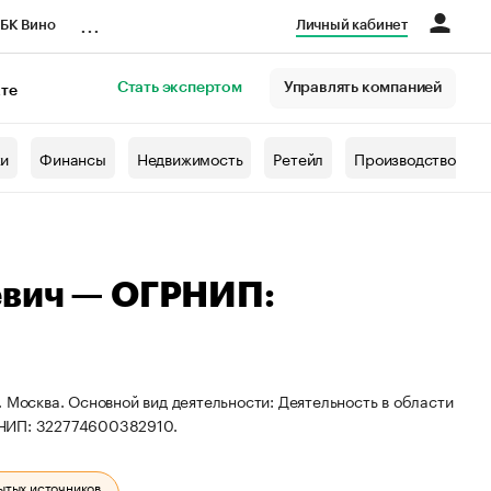
...
БК Вино
Личный кабинет
Стать экспертом
Управлять компанией
кте
азета
жи
Финансы
Недвижимость
Ретейл
Производство
евич — ОГРНИП:
 Москва. Основной вид деятельности: Деятельность в области
РНИП: 322774600382910.
ытых источников.