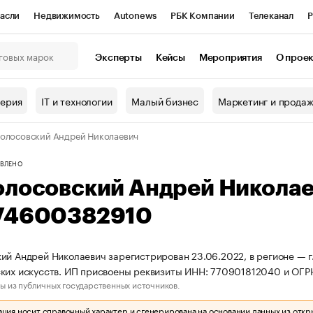
асли
Недвижимость
Autonews
РБК Компании
Телеканал
Р
К Курсы
РБК Life
Тренды
Визионеры
Национальные проекты
Эксперты
Кейсы
Мероприятия
О прое
онный клуб
Исследования
Кредитные рейтинги
Франшизы
Г
терия
IT и технологии
Малый бизнес
Маркетинг и прода
Проверка контрагентов
Политика
Экономика
Бизнес
олосовский Андрей Николаевич
ы
ВЛЕНО
олосовский Андрей Никола
74600382910
ий Андрей Николаевич зарегистрирован 23.06.2022, в регионе — г.
ких искусств. ИП присвоены реквизиты ИНН: 770901812040 и ОГ
ы из публичных государственных источников.
ия носит справочный характер и сгенерирована на основании данных из откр