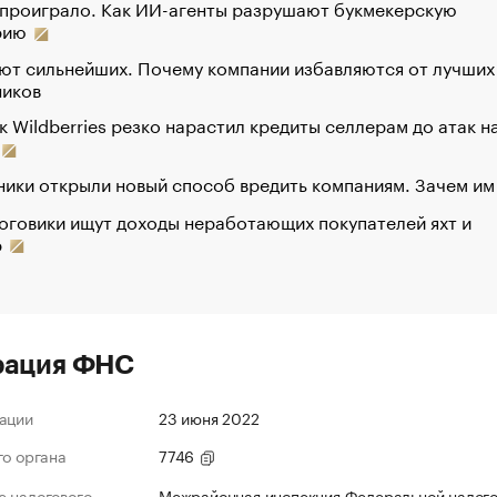
 проиграло. Как ИИ-агенты разрушают букмекерскую
рию
ют сильнейших. Почему компании избавляются от лучших
ников
к Wildberries резко нарастил кредиты селлерам до атак н
ики открыли новый способ вредить компаниям. Зачем им
оговики ищут доходы неработающих покупателей яхт и
р
рация ФНС
ации
23 июня 2022
го органа
7746
 налогового
Межрайонная инспекция Федеральной налог