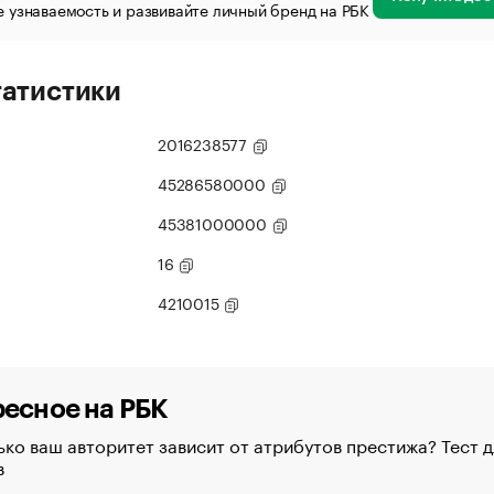
 узнаваемость и развивайте личный бренд на РБК
татистики
2016238577
45286580000
45381000000
16
4210015
есное на РБК
ко ваш авторитет зависит от атрибутов престижа? Тест д
в