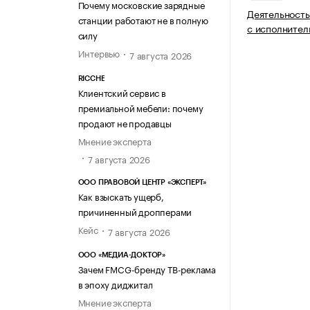
Почему московские зарядные
Деятельность
станции работают не в полную
с исполнител
силу
Интервью
7 августа 2026
RICCHE
Клиентский сервис в
премиальной мебели: почему
продают не продавцы
Мнение эксперта
7 августа 2026
ООО ПРАВОВОЙ ЦЕНТР «ЭКСПЕРТ»
Как взыскать ущерб,
причиненный дропперами
Кейс
7 августа 2026
ООО «МЕДИА-ДОКТОР»
Зачем FMCG-бренду ТВ-реклама
в эпоху диджитал
Мнение эксперта