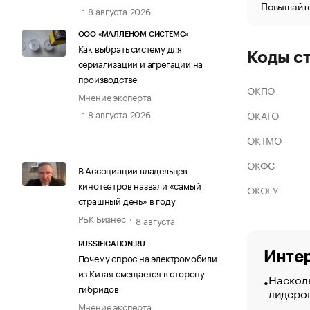
Повышайте
8 августа 2026
ООО «МАЛЛЕНОМ СИСТЕМС»
Как выбрать систему для
Коды с
сериализации и агрегации на
производстве
ОКПО
Мнение эксперта
8 августа 2026
ОКАТО
ОКТМО
ОКФС
В Ассоциации владельцев
кинотеатров назвали «самый
ОКОГУ
страшный день» в году
РБК Бизнес
8 августа
RUSSIFICATION.RU
Интер
Почему спрос на электромобили
из Китая смещается в сторону
Насколь
гибридов
лидеро
Мнение эксперта