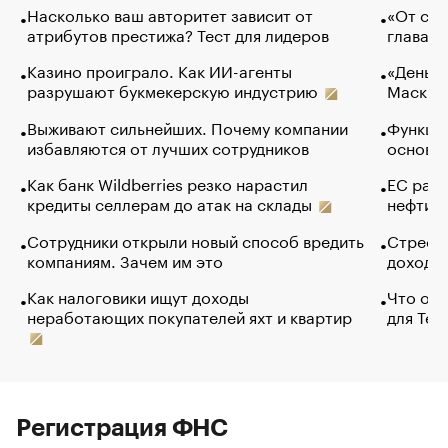
Насколько ваш авторитет зависит от
«От спо
атрибутов престижа? Тест для лидеров
глава к
Казино проиграло. Как ИИ-агенты
«Деньги
разрушают букмекерскую индустрию
Маск в 
Выживают сильнейших. Почему компании
Функции
избавляются от лучших сотрудников
основ э
Как банк Wildberries резко нарастил
ЕС раз
кредиты селлерам до атак на склады
нефти —
Сотрудники открыли новый способ вредить
Стресс 
компаниям. Зачем им это
доходов
Как налоговики ищут доходы
Что обв
неработающих покупателей яхт и квартир
для Tel
Регистрация ФНС