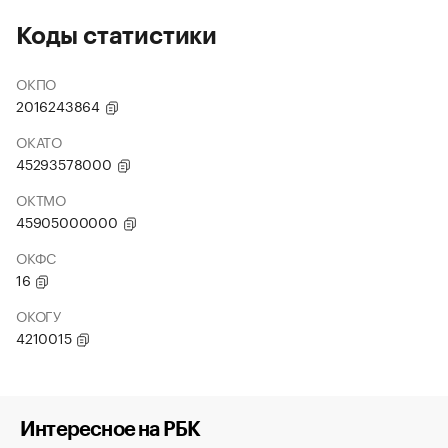
Коды статистики
ОКПО
2016243864
ОКАТО
45293578000
ОКТМО
45905000000
ОКФС
16
ОКОГУ
4210015
Интересное на РБК