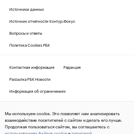
Источники данных
Источник отчетности Контур.Фокус
Вопросы и ответы
Политика Cookies РБК
Контактная информация
Редакция
Рассылка РБК Новости
Информация об ограничениях
Правовая информация
О соблюдении авторских прав
Мы используем cookie. Это позволяет нам анализировать
© АО «РОСБИЗНЕСКОНСАЛТИНГ»,
1995–2026.
Сообщения
и материалы информационного агентства «РБК»
взаимодействие посетителей с сайтом и делать его лучше.
(зарегистрировано Федеральной службой по надзору в сфере
Продолжая пользоваться сайтом, вы соглашаетесь с
связи, информационных технологий и массовых
использованием файлов cookie
и
политикой
коммуникаций (Роскомнадзор) 09.12.2015 за номером ИА