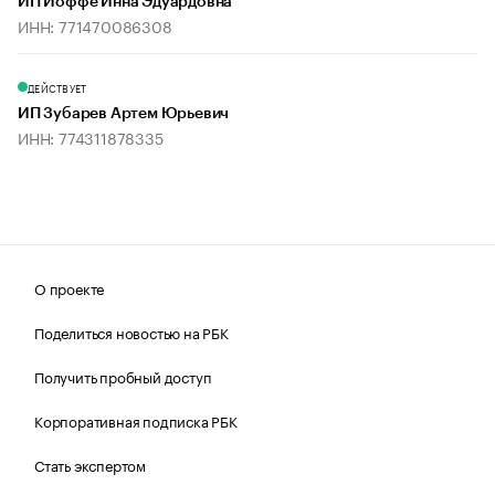
ИП Иоффе Инна Эдуардовна
ИНН: 771470086308
ДЕЙСТВУЕТ
ИП Зубарев Артем Юрьевич
ИНН: 774311878335
О проекте
Поделиться новостью на РБК
Получить пробный доступ
Корпоративная подписка РБК
Стать экспертом