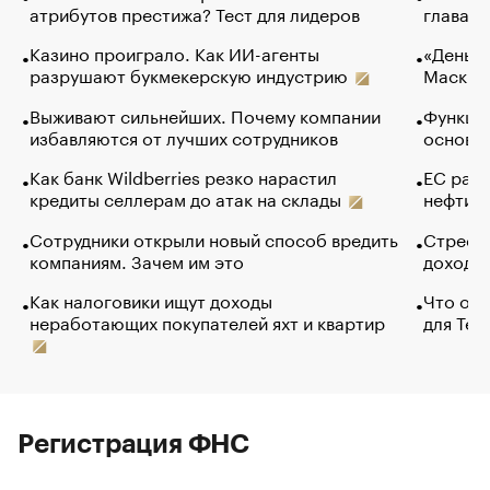
атрибутов престижа? Тест для лидеров
глава к
Казино проиграло. Как ИИ-агенты
«Деньги
разрушают букмекерскую индустрию
Маск в 
Выживают сильнейших. Почему компании
Функции
избавляются от лучших сотрудников
основ э
Как банк Wildberries резко нарастил
ЕС раз
кредиты селлерам до атак на склады
нефти —
Сотрудники открыли новый способ вредить
Стресс 
компаниям. Зачем им это
доходов
Как налоговики ищут доходы
Что обв
неработающих покупателей яхт и квартир
для Tel
Регистрация ФНС