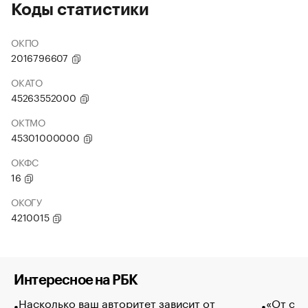
Коды статистики
ОКПО
2016796607
ОКАТО
45263552000
ОКТМО
45301000000
ОКФС
16
ОКОГУ
4210015
Интересное на РБК
Насколько ваш авторитет зависит от
«От спо