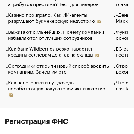
атрибутов престижа? Тест для лидеров
глава к
Казино проиграло. Как ИИ-агенты
«Деньги
разрушают букмекерскую индустрию
Маск в 
Выживают сильнейших. Почему компании
Функции
избавляются от лучших сотрудников
основ э
Как банк Wildberries резко нарастил
ЕС раз
кредиты селлерам до атак на склады
нефти —
Сотрудники открыли новый способ вредить
Стресс 
компаниям. Зачем им это
доходов
Как налоговики ищут доходы
Что обв
неработающих покупателей яхт и квартир
для Tel
Регистрация ФНС