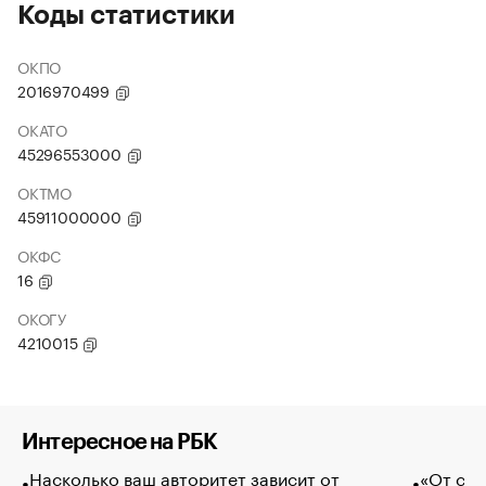
Коды статистики
ОКПО
2016970499
ОКАТО
45296553000
ОКТМО
45911000000
ОКФС
16
ОКОГУ
4210015
Интересное на РБК
Насколько ваш авторитет зависит от
«От спо