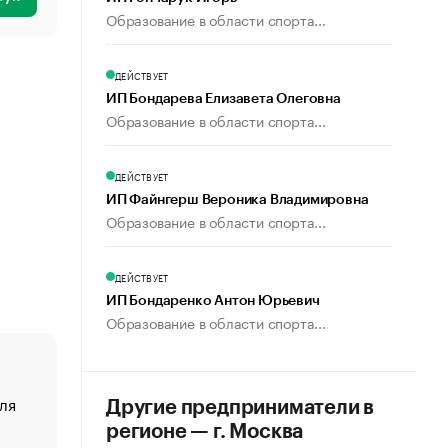
Образование в области спорта...
ДЕЙСТВУЕТ
ИП Бондарева Елизавета Олеговна
Образование в области спорта...
ДЕЙСТВУЕТ
ИП Файнгерш Вероника Владимировна
Образование в области спорта...
ДЕЙСТВУЕТ
ИП Бондаренко Антон Юрьевич
Образование в области спорта...
ля
«От спорта тело стареет иначе». Как живет глава ко
Другие предприниматели в
создавшей GTA
регионе — г. Москва