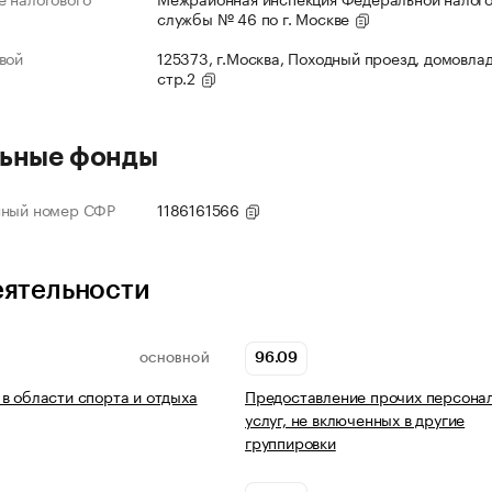
службы № 46 по г. Москве
вой
125373, г.Москва, Походный проезд, домовлад
стр.2
ьные фонды
нный номер СФР
1186161566
еятельности
96.09
ОСНОВНОЙ
в области спорта и отдыха
Предоставление прочих персона
услуг, не включенных в другие
группировки