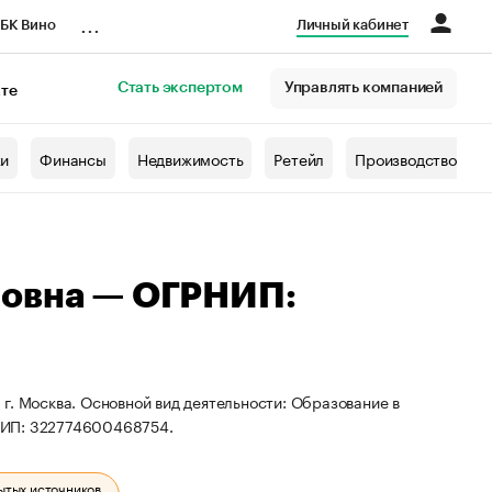
...
БК Вино
Личный кабинет
Стать экспертом
Управлять компанией
кте
азета
жи
Финансы
Недвижимость
Ретейл
Производство
ровна — ОГРНИП:
г. Москва. Основной вид деятельности: Образование в
НИП: 322774600468754.
ытых источников.