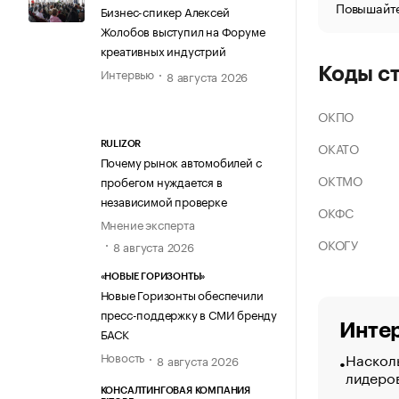
Повышайте
Бизнес-спикер Алексей
Жолобов выступил на Форуме
креативных индустрий
Коды с
Интервью
8 августа 2026
ОКПО
ОКАТО
RULIZOR
Почему рынок автомобилей с
ОКТМО
пробегом нуждается в
независимой проверке
ОКФС
Мнение эксперта
ОКОГУ
8 августа 2026
«НОВЫЕ ГОРИЗОНТЫ»
Новые Горизонты обеспечили
пресс-поддержку в СМИ бренду
Интер
БАСК
Насколь
Новость
8 августа 2026
лидеро
КОНСАЛТИНГОВАЯ КОМПАНИЯ