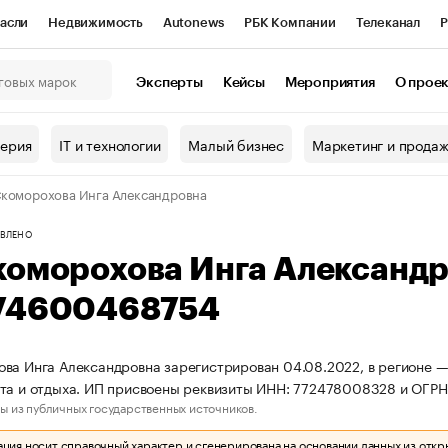
асли
Недвижимость
Autonews
РБК Компании
Телеканал
Р
К Курсы
РБК Life
Тренды
Визионеры
Национальные проекты
Эксперты
Кейсы
Мероприятия
О прое
онный клуб
Исследования
Кредитные рейтинги
Франшизы
Г
терия
IT и технологии
Малый бизнес
Маркетинг и прода
Проверка контрагентов
Политика
Экономика
Бизнес
коморохова Инга Александровна
ы
ВЛЕНО
коморохова Инга Александ
74600468754
ва Инга Александровна зарегистрирован 04.08.2022, в регионе — 
та и отдыха. ИП присвоены реквизиты ИНН: 772478008328 и ОГР
ы из публичных государственных источников.
ия носит справочный характер и сгенерирована на основании данных из откр