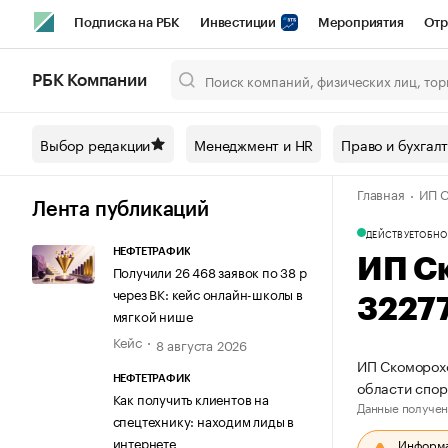
Подписка на РБК
Инвестиции
Мероприятия
Отр
Спорт
Школа управления РБК
РБК Образование
РБ
РБК Компании
Город
Стиль
Крипто
РБК Бизнес-среда
Дискусси
Выбор редакции
Менеджмент и HR
Право и бухгал
Спецпроекты СПб
Конференции СПб
Спецпроекты
Главная
ИП С
Технологии и медиа
Финансы
Рынок наличной валют
Лента публикаций
ДЕЙСТВУЕТ
ОБНО
НЕФТЕТРАФИК
ИП С
Получили 26 468 заявок по 38 р
через ВК: кейс онлайн-школы в
3227
мягкой нише
Кейс
8 августа 2026
ИП Скоморохо
НЕФТЕТРАФИК
области спор
Как получить клиентов на
Данные получен
спецтехнику: находим лиды в
интернете
Информац