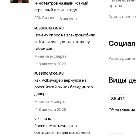
кинотеатров назвали «самый
органа
страшный день» в году
Адрес налого
РБК Бизнес
8 августа
RUSSIFICATION.RU
Почему спрос на электромобили
из Китая смещается в сторону
Социал
гибридов
Мнение эксперта
Регистрацио
8 августа 2026
RUSSIFICATION.RU
Виды д
Как Volkswagen вернулся на
российский рынок без единого
дилера
85.41.1
Мнение эксперта
8 августа 2026
Образование 
VESPERFIN
Россияне не мечтают о
богатстве: что для нас важнее