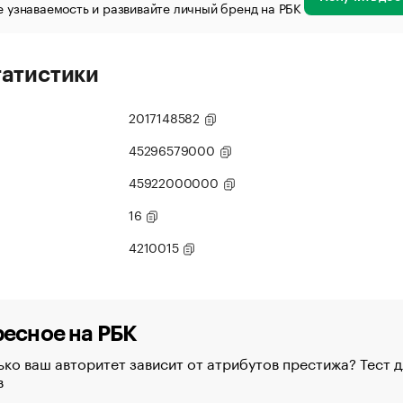
 узнаваемость и развивайте личный бренд на РБК
татистики
2017148582
45296579000
45922000000
16
4210015
есное на РБК
ко ваш авторитет зависит от атрибутов престижа? Тест д
в