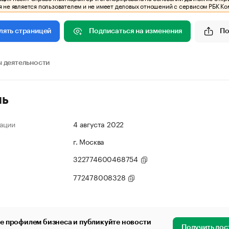
 не является пользователем и не имеет деловых отношений с сервисом РБК Ко
Подписаться на изменения
По
лять страницей
 деятельности
ль
ации
4 августа 2022
г. Москва
322774600468754
772478008328
е профилем бизнеса и публикуйте новости
Получить дос