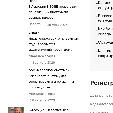
Казино
BITOBE
В Лектории BITOBE представили
индуст
обновленный инструмент
Выжива
оценки лидеров
сотруд
Новость
8 августа 2026
Как бан
склады
VPROEKTE
Управление строительством: как
Сотрудн
студия реализует
архитектурный проект дома
Как нал
кварти
Мнение эксперта
8 августа 2026
ООО «МАЛЛЕНОМ СИСТЕМС»
Как выбрать систему для
сериализации и агрегации на
Регист
производстве
Мнение эксперта
Дата регистр
8 августа 2026
Код налогово
В Ассоциации владельцев
Наименование