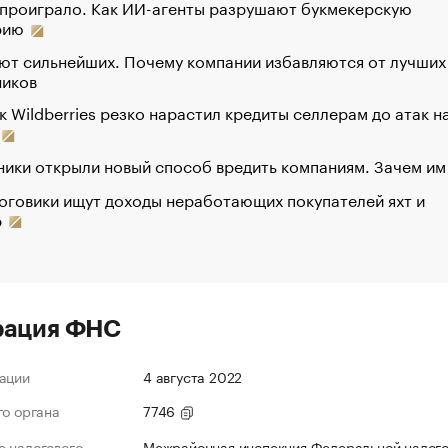
 проиграло. Как ИИ-агенты разрушают букмекерскую
рию
ют сильнейших. Почему компании избавляются от лучших
ников
к Wildberries резко нарастил кредиты селлерам до атак н
ики открыли новый способ вредить компаниям. Зачем им
оговики ищут доходы неработающих покупателей яхт и
р
рация ФНС
ации
4 августа 2022
го органа
7746
 налогового
Межрайонная инспекция Федеральной налог