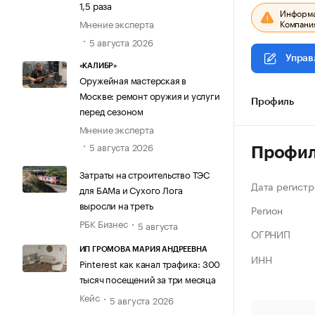
1,5 раза
Информац
Компания
Мнение эксперта
5 августа 2026
Управ
«КАЛИБР»
Оружейная мастерская в
Москве: ремонт оружия и услуги
Профиль
перед сезоном
Мнение эксперта
5 августа 2026
Профи
Затраты на строительство ТЭС
Дата регистр
для БАМа и Сухого Лога
выросли на треть
Регион
РБК Бизнес
5 августа
ОГРНИП
ИП ГРОМОВА МАРИЯ АНДРЕЕВНА
ИНН
Pinterest как канал трафика: 300
тысяч посещений за три месяца
Кейс
5 августа 2026