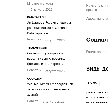
Мнение эксперта
Наименование
5 августа 2026
органа
Адрес налого
DATA SAPIENCE
Air Liquide в России внедрила
решение Industrial Ocean от
Data Sapience
Новость
Социал
5 августа 2026
ТЕХНОНИКОЛЬ
Регистрацио
Системы штукатурных и
навесных вентилируемых
фасадов: итоги и тренды
Виды д
Новость
5 августа 2026
ООО «ДБО»
Ученые НИУ МГСУ предложили
82.99
технологию восстановления
Деятельность
зданий
вспомогатель
Новость
5 августа 2026
включенная в