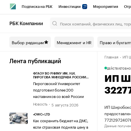
Подписка на РБК
Инвестиции
Мероприятия
Отр
Спорт
Школа управления РБК
РБК Образование
РБ
РБК Компании
Город
Стиль
Крипто
РБК Бизнес-среда
Дискусси
Выбор редакции
Менеджмент и HR
Право и бухгал
Спецпроекты СПб
Конференции СПб
Спецпроекты
Главная
ИП Ш
Технологии и медиа
Финансы
Рынок наличной валют
Лента публикаций
ДЕЙСТВУЕТ
ОБНО
ФГАОУ ВО РНИМУ ИМ. Н.И.
ИП Ш
ПИРОГОВА МИНЗДРАВА РОССИИ
(ПИРОГОВСКИЙ УНИВЕРСИТЕТ)
Пироговский Университет
3227
подготовил более 200
наставников со всей России
Новость
5 августа 2026
ИП Широбоков
предоставлен
«OWC» LTD
77212972407
Как сохранить бюджет на ДМС,
Данные получен
если страховая подняла цену в