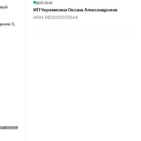
ДЕЙСТВУЕТ
овой
ИП Черемисина Оксана Александровна
ИНН: 683305072644
ение 3,
равления