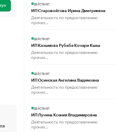
ДЕЙСТВУЕТ
туп
ИП Старовойтова Ирина Дмитриевна
Деятельность по предоставлению
прочих...
ДЕЙСТВУЕТ
ИП Казымова Рубаба Кочари Кызы
Деятельность по предоставлению
прочих...
ДЕЙСТВУЕТ
ИП Осинская Ангелина Вадимовна
Деятельность по предоставлению
прочих...
ДЕЙСТВУЕТ
ИП Лучина Ксения Владимировна
Деятельность по предоставлению
ля
«От спорта тело стареет иначе». Как живет глава ко
прочих...
создавшей GTA