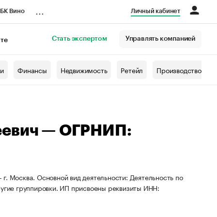
...
БК Вино
Личный кабинет
Стать экспертом
Управлять компанией
кте
азета
жи
Финансы
Недвижимость
Ретейл
Производство
еевич — ОГРНИП:
г. Москва. Основной вид деятельности: Деятельность по
ругие группировки. ИП присвоены реквизиты ИНН: