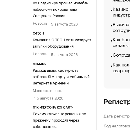
Во Владимире прошел молебен
Казино
небесному покровителю
индуст
Спецсвязи России
Новость
Выжива
5 августа 2026
сотруд
C-TECH
Как бан
Компания C-TECH оптимизирует
склады
закупки оборудования
Новость
Сотрудн
5 августа 2026
Как нал
ESIM365
кварти
Рассказываю, как туристу
выбрать SIM-карту и мобильный
интернет в Армении
Мнение эксперта
5 августа 2026
Регист
ГПК «ПЕРСОНА КОНСАЛТ»
Почему ключевые решения по-
Дата регистр
прежнему проходят через
Код налогово
собственника