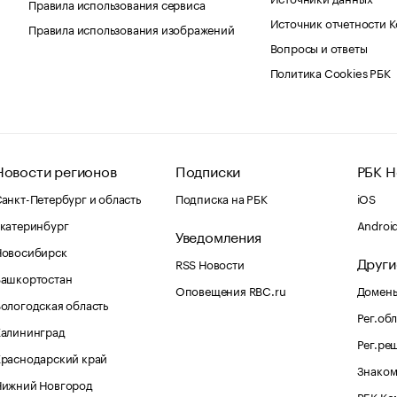
Правила использования сервиса
Источник отчетности 
Правила использования изображений
Вопросы и ответы
Политика Cookies РБК
Новости регионов
Подписки
РБК Н
анкт-Петербург и область
Подписка на РБК
iOS
катеринбург
Androi
Уведомления
Новосибирск
Други
RSS Новости
Башкортостан
Оповещения RBC.ru
Домены
ологодская область
Рег.об
Калининград
Рег.ре
раснодарский край
Знаком
Нижний Новгород
РБК Ко