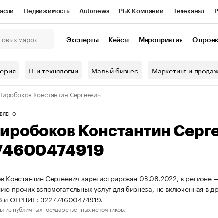
асли
Недвижимость
Autonews
РБК Компании
Телеканал
Р
К Курсы
РБК Life
Тренды
Визионеры
Национальные проекты
Эксперты
Кейсы
Мероприятия
О прое
онный клуб
Исследования
Кредитные рейтинги
Франшизы
Г
терия
IT и технологии
Малый бизнес
Маркетинг и прода
Проверка контрагентов
Политика
Экономика
Бизнес
иробоков Константин Сергеевич
ы
ВЛЕНО
иробоков Константин Серг
74600474919
 Константин Сергеевич зарегистрирован 08.08.2022, в регионе — 
ию прочих вспомогательных услуг для бизнеса, не включенная в д
8 и ОГРНИП: 322774600474919.
ы из публичных государственных источников.