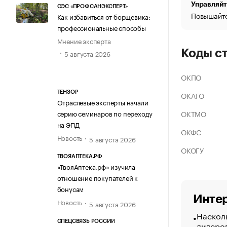
Управляйт
СЭС «ПРОФСАНЭКСПЕРТ»
Повышайте
Как избавиться от борщевика:
профессиональные способы
Мнение эксперта
Коды с
5 августа 2026
ОКПО
ТЕНЗОР
ОКАТО
Отраслевые эксперты начали
ОКТМО
серию семинаров по переходу
на ЭПД
ОКФС
Новость
5 августа 2026
ОКОГУ
ТВОЯАПТЕКА.РФ
«ТвояАптека.рф» изучила
отношение покупателей к
бонусам
Интер
Новость
5 августа 2026
Насколь
СПЕЦСВЯЗЬ РОССИИ
лидеро