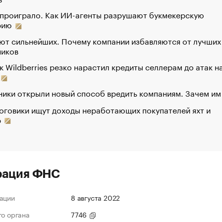
 проиграло. Как ИИ-агенты разрушают букмекерскую
рию
ют сильнейших. Почему компании избавляются от лучших
ников
к Wildberries резко нарастил кредиты селлерам до атак н
ики открыли новый способ вредить компаниям. Зачем им
оговики ищут доходы неработающих покупателей яхт и
р
рация ФНС
ации
8 августа 2022
го органа
7746