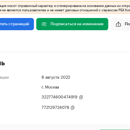
ия носит справочный характер и сгенерирована на основании данных из откр
 не является пользователем и не имеет деловых отношений с сервисом РБК Ко
Подписаться на изменения
По
лять страницей
ль
ации
8 августа 2022
г. Москва
322774600474919
772129724078