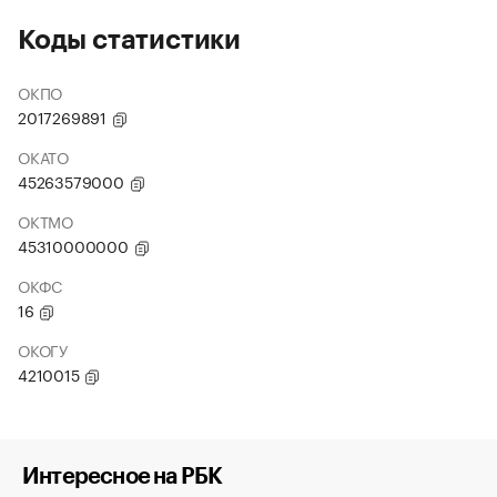
Коды статистики
ОКПО
2017269891
ОКАТО
45263579000
ОКТМО
45310000000
ОКФС
16
ОКОГУ
4210015
Интересное на РБК