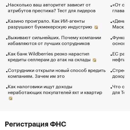
Насколько ваш авторитет зависит от
«От спо
атрибутов престижа? Тест для лидеров
глава к
Казино проиграло. Как ИИ-агенты
«Деньги
разрушают букмекерскую индустрию
Маск в 
Выживают сильнейших. Почему компании
Функции
избавляются от лучших сотрудников
основ э
Как банк Wildberries резко нарастил
ЕС раз
кредиты селлерам до атак на склады
нефти —
Сотрудники открыли новый способ вредить
Стресс 
компаниям. Зачем им это
доходов
Как налоговики ищут доходы
Что обв
неработающих покупателей яхт и квартир
для Tel
Регистрация ФНС