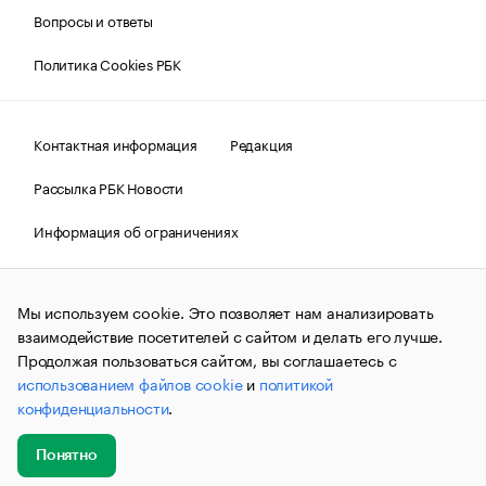
Вопросы и ответы
Политика Cookies РБК
Контактная информация
Редакция
Рассылка РБК Новости
Информация об ограничениях
Правовая информация
О соблюдении авторских прав
Мы используем cookie. Это позволяет нам анализировать
© АО «РОСБИЗНЕСКОНСАЛТИНГ»,
1995–2026.
Сообщения
и материалы информационного агентства «РБК»
взаимодействие посетителей с сайтом и делать его лучше.
(зарегистрировано Федеральной службой по надзору в сфере
Продолжая пользоваться сайтом, вы соглашаетесь с
связи, информационных технологий и массовых
использованием файлов cookie
и
политикой
коммуникаций (Роскомнадзор) 09.12.2015 за номером ИА
№ФС77-63848) сопровождаются пометкой «РБК». Отдельные
конфиденциальности
.
публикации могут содержать информацию,
не предназначенную для пользователей
до 18 лет.
companycardsfeedback@rbc.ru
Понятно
Добавить