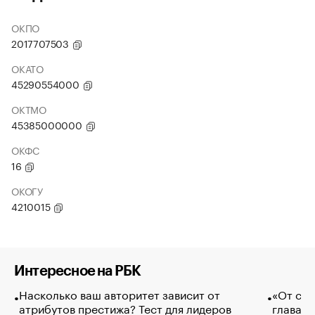
ОКПО
2017707503
ОКАТО
45290554000
ОКТМО
45385000000
ОКФС
16
ОКОГУ
4210015
Интересное на РБК
Насколько ваш авторитет зависит от
«От спо
атрибутов престижа? Тест для лидеров
глава к