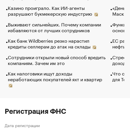
Казино проиграло. Как ИИ-агенты
«Деньги
разрушают букмекерскую индустрию
Маск в 
Выживают сильнейших. Почему компании
Функции
избавляются от лучших сотрудников
основ э
Как банк Wildberries резко нарастил
ЕС раз
кредиты селлерам до атак на склады
нефти —
Сотрудники открыли новый способ вредить
Стресс 
компаниям. Зачем им это
доходов
Как налоговики ищут доходы
Что обв
неработающих покупателей яхт и квартир
для Tel
Регистрация ФНС
Дата регистрации