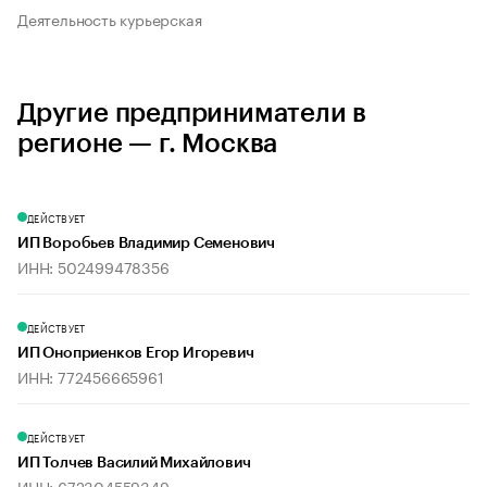
Деятельность курьерская
Другие предприниматели в
регионе — г. Москва
ДЕЙСТВУЕТ
ИП Воробьев Владимир Семенович
ИНН: 502499478356
ДЕЙСТВУЕТ
ИП Оноприенков Егор Игоревич
ИНН: 772456665961
ДЕЙСТВУЕТ
ИП Толчев Василий Михайлович
ИНН: 672304559349