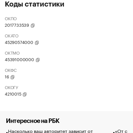
Коды статистики
ОКПО
2017733539
ОКАТО
45290574000
ОКТМО
45391000000
ОКФС
16
ОКОГУ
4210015
Интересное на РБК
Насколько ваш авторитет зависит от
«От спо