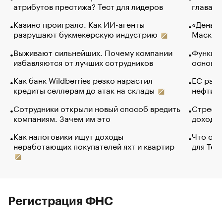
атрибутов престижа? Тест для лидеров
глава к
Казино проиграло. Как ИИ-агенты
«Деньги
разрушают букмекерскую индустрию
Маск в 
Выживают сильнейших. Почему компании
Функции
избавляются от лучших сотрудников
основ э
Как банк Wildberries резко нарастил
ЕС раз
кредиты селлерам до атак на склады
нефти —
Сотрудники открыли новый способ вредить
Стресс 
компаниям. Зачем им это
доходов
Как налоговики ищут доходы
Что обв
неработающих покупателей яхт и квартир
для Tel
Регистрация ФНС