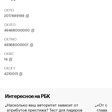
ОКПО
2017889199
ОКАТО
46468000000
ОКТМО
46568000001
ОКФС
16
ОКОГУ
4210015
Интересное на РБК
Насколько ваш авторитет зависит от
«От спо
атрибутов престижа? Тест для лидеров
глава к