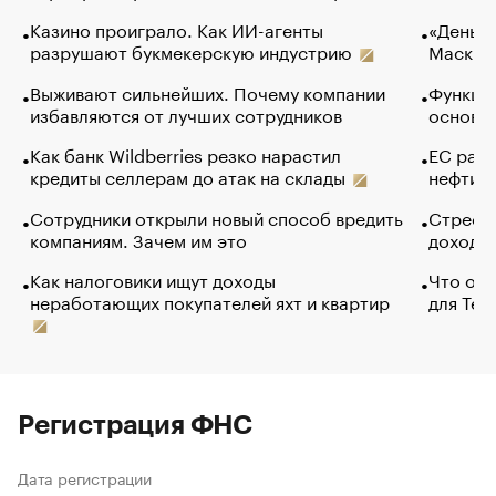
Казино проиграло. Как ИИ-агенты
«Деньги
разрушают букмекерскую индустрию
Маск в 
Выживают сильнейших. Почему компании
Функции
избавляются от лучших сотрудников
основ э
Как банк Wildberries резко нарастил
ЕС раз
кредиты селлерам до атак на склады
нефти —
Сотрудники открыли новый способ вредить
Стресс 
компаниям. Зачем им это
доходов
Как налоговики ищут доходы
Что обв
неработающих покупателей яхт и квартир
для Tel
Регистрация ФНС
Дата регистрации