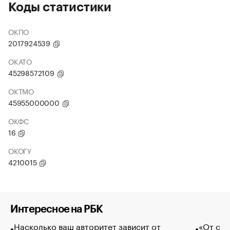
Коды статистики
ОКПО
2017924539
ОКАТО
45298572109
ОКТМО
45955000000
ОКФС
16
ОКОГУ
4210015
Интересное на РБК
Насколько ваш авторитет зависит от
«От спо