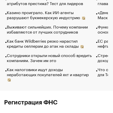
атрибутов престижа? Тест для лидеров
глава к
Казино проиграло. Как ИИ-агенты
«Деньги
разрушают букмекерскую индустрию
Маск в 
Выживают сильнейших. Почему компании
Функции
избавляются от лучших сотрудников
основ э
Как банк Wildberries резко нарастил
ЕС раз
кредиты селлерам до атак на склады
нефти —
Сотрудники открыли новый способ вредить
Стресс 
компаниям. Зачем им это
доходов
Как налоговики ищут доходы
Что обв
неработающих покупателей яхт и квартир
для Tel
Регистрация ФНС