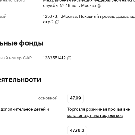
службы № 46 по г. Москве
вой
125373, г.Москва, Походный проезд, домовлад
стр.2
ьные фонды
нный номер СФР
1283551412
еятельности
47.99
ОСНОВНОЙ
дополнительное детей и
Торговля розничная прочая вне
магазинов, палаток, рынков
47.78.3