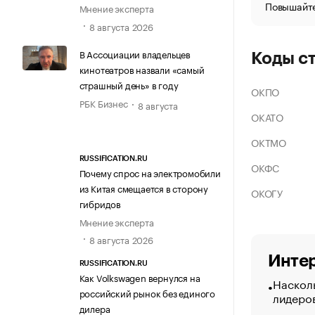
Повышайте
Мнение эксперта
8 августа 2026
В Ассоциации владельцев
Коды с
кинотеатров назвали «самый
страшный день» в году
ОКПО
РБК Бизнес
8 августа
ОКАТО
ОКТМО
RUSSIFICATION.RU
ОКФС
Почему спрос на электромобили
из Китая смещается в сторону
ОКОГУ
гибридов
Мнение эксперта
8 августа 2026
Интер
RUSSIFICATION.RU
Как Volkswagen вернулся на
Насколь
российский рынок без единого
лидеро
дилера