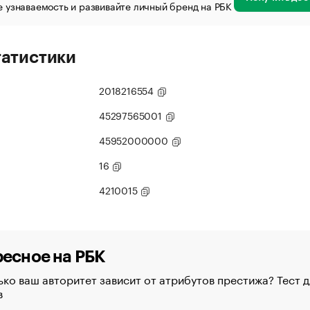
 узнаваемость и развивайте личный бренд на РБК
татистики
2018216554
45297565001
45952000000
16
4210015
есное на РБК
ко ваш авторитет зависит от атрибутов престижа? Тест д
в