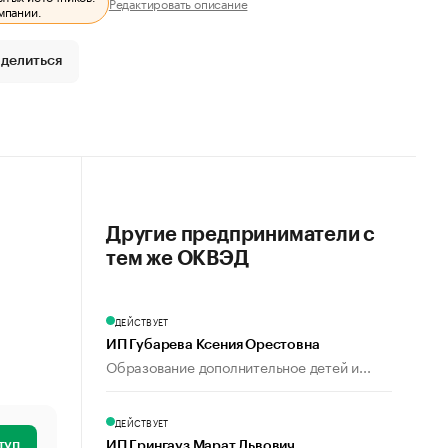
Редактировать описание
мпании.
делиться
Другие предприниматели с
тем же ОКВЭД
ДЕЙСТВУЕТ
ИП Губарева Ксения Орестовна
Образование дополнительное детей и...
ДЕЙСТВУЕТ
туп
ИП Грингауз Марат Львович