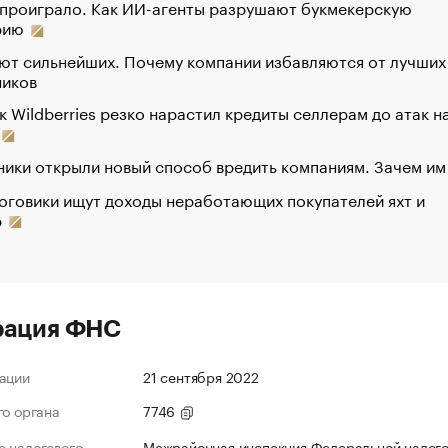
 проиграло. Как ИИ-агенты разрушают букмекерскую
рию
ют сильнейших. Почему компании избавляются от лучших
ников
к Wildberries резко нарастил кредиты селлерам до атак н
ики открыли новый способ вредить компаниям. Зачем им
оговики ищут доходы неработающих покупателей яхт и
р
рация ФНС
ации
21 сентября 2022
го органа
7746
 налогового
Межрайонная инспекция Федеральной налог