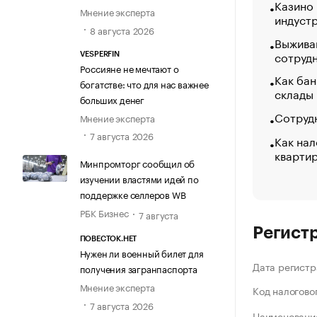
Казино
Мнение эксперта
индуст
8 августа 2026
Выжива
сотруд
VESPERFIN
Россияне не мечтают о
Как бан
богатстве: что для нас важнее
склады
больших денег
Сотрудн
Мнение эксперта
7 августа 2026
Как нал
кварти
Минпромторг сообщил об
изучении властями идей по
поддержке селлеров WB
РБК Бизнес
7 августа
Регист
ПОВЕСТОК.НЕТ
Нужен ли военный билет для
Дата регистр
получения загранпаспорта
Мнение эксперта
Код налогово
7 августа 2026
Наименование