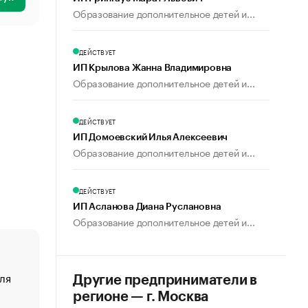
Образование дополнительное детей и...
ДЕЙСТВУЕТ
ИП Крылова Жанна Владимировна
Образование дополнительное детей и...
ДЕЙСТВУЕТ
ИП Домоевский Илья Алексеевич
Образование дополнительное детей и...
ДЕЙСТВУЕТ
ИП Асланова Диана Руслановна
Образование дополнительное детей и...
ля
«От спорта тело стареет иначе». Как живет глава ко
Другие предприниматели в
создавшей GTA
регионе — г. Москва