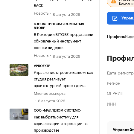
Компания
БАСК
Новость
8 августа 2026
Управ
КОНСАЛТИНГОВАЯ КОМПАНИЯ
BITOBE
В Лектории BITOBE представили
Профиль
Виды
обновленный инструмент
оценки лидеров
Новость
8 августа 2026
Профи
VPROEKTE
Управление строительством: как
Дата регистр
студия реализует
Регион
архитектурный проект дома
ОГРНИП
Мнение эксперта
8 августа 2026
ИНН
ООО «МАЛЛЕНОМ СИСТЕМС»
Как выбрать систему для
сериализации и агрегации на
производстве
Управляйт