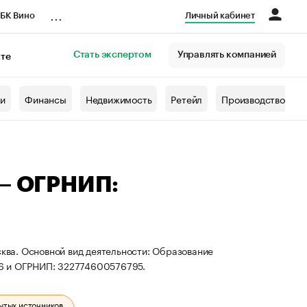
...
БК Вино
Личный кабинет
Стать экспертом
Управлять компанией
кте
азета
жи
Финансы
Недвижимость
Ретейл
Производство
 — ОГРНИП:
сква. Основной вид деятельности: Образование
66 и ОГРНИП: 322774600576795.
ытых источников.