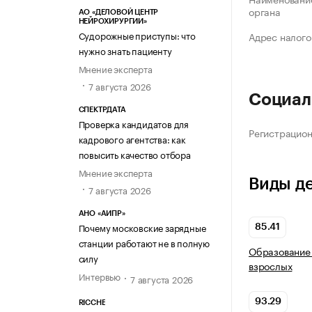
органа
АО «ДЕЛОВОЙ ЦЕНТР
НЕЙРОХИРУРГИИ»
Судорожные приступы: что
Адрес налого
нужно знать пациенту
Мнение эксперта
7 августа 2026
Социал
СПЕКТРДАТА
Проверка кандидатов для
Регистрацио
кадрового агентства: как
повысить качество отбора
Мнение эксперта
Виды д
7 августа 2026
АНО «АИПР»
Почему московские зарядные
85.41
станции работают не в полную
Образование 
силу
взрослых
Интервью
7 августа 2026
93.29
RICCHE