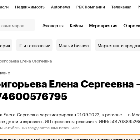
асли
Недвижимость
Autonews
РБК Компании
Телеканал
Р
К Курсы
РБК Life
Тренды
Визионеры
Национальные проекты
Эксперты
Кейсы
Мероприятия
О прое
онный клуб
Исследования
Кредитные рейтинги
Франшизы
Г
терия
IT и технологии
Малый бизнес
Маркетинг и прода
Проверка контрагентов
Политика
Экономика
Бизнес
ригорьева Елена Сергеевна
ы
ВЛЕНО
ригорьева Елена Сергеевна
74600576795
а Елена Сергеевна зарегистрирован 21.09.2022, в регионе — г. Мо
ое детей и взрослых. ИП присвоены реквизиты ИНН: 5017088952
ы из публичных государственных источников.
ия носит справочный характер и сгенерирована на основании данных из откр