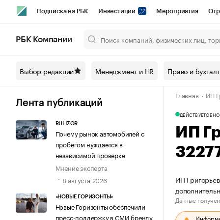
Подписка на РБК
Инвестиции
Мероприятия
Отр
Спорт
Школа управления РБК
РБК Образование
РБ
РБК Компании
Город
Стиль
Крипто
РБК Бизнес-среда
Дискусси
Выбор редакции
Менеджмент и HR
Право и бухгал
Спецпроекты СПб
Конференции СПб
Спецпроекты
Главная
ИП Г
Технологии и медиа
Финансы
Рынок наличной валют
Лента публикаций
ДЕЙСТВУЕТ
ОБНО
RULIZOR
ИП Г
Почему рынок автомобилей с
пробегом нуждается в
3227
независимой проверке
Мнение эксперта
ИП Григорьев
8 августа 2026
дополнительн
«НОВЫЕ ГОРИЗОНТЫ»
Данные получен
Новые Горизонты обеспечили
пресс-поддержку в СМИ бренду
Информац