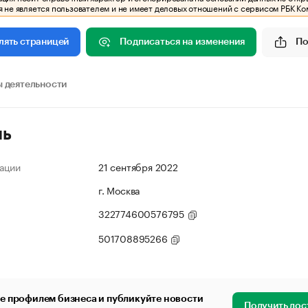
 не является пользователем и не имеет деловых отношений с сервисом РБК Ко
Подписаться на изменения
По
лять страницей
 деятельности
ль
ации
21 сентября 2022
г. Москва
322774600576795
501708895266
е профилем бизнеса и публикуйте новости
Получить дос