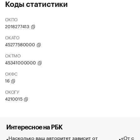
Коды статистики
ОКПО
2018277413
ОКАТО
45277580000
ОКТМО
45341000000
ОКФС
16
ОКОГУ
4210015
Интересное на РБК
Насколько ваш авторитет зависит от
«От спо