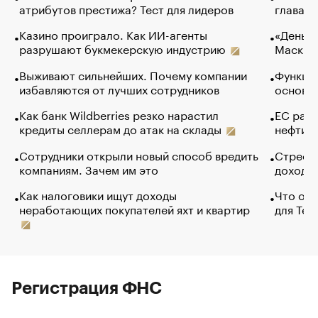
атрибутов престижа? Тест для лидеров
глава к
Казино проиграло. Как ИИ-агенты
«Деньги
разрушают букмекерскую индустрию
Маск в 
Выживают сильнейших. Почему компании
Функции
избавляются от лучших сотрудников
основ э
Как банк Wildberries резко нарастил
ЕС раз
кредиты селлерам до атак на склады
нефти —
Сотрудники открыли новый способ вредить
Стресс 
компаниям. Зачем им это
доходов
Как налоговики ищут доходы
Что обв
неработающих покупателей яхт и квартир
для Tel
Регистрация ФНС