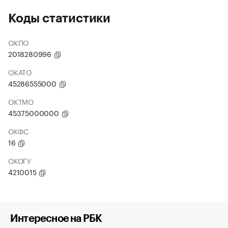
Коды статистики
ОКПО
2018280996
ОКАТО
45286555000
ОКТМО
45375000000
ОКФС
16
ОКОГУ
4210015
Интересное на РБК