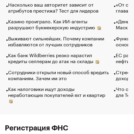
Насколько ваш авторитет зависит от
«От спо
атрибутов престижа? Тест для лидеров
глава к
Казино проиграло. Как ИИ-агенты
«Деньги
разрушают букмекерскую индустрию
Маск в 
Выживают сильнейших. Почему компании
Функции
избавляются от лучших сотрудников
основ э
Как банк Wildberries резко нарастил
ЕС раз
кредиты селлерам до атак на склады
нефти —
Сотрудники открыли новый способ вредить
Стресс 
компаниям. Зачем им это
доходов
Как налоговики ищут доходы
Что обв
неработающих покупателей яхт и квартир
для Tel
Регистрация ФНС