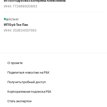
ИП Богодухова Екатерина Алексеевна
ИНН: 772488920893
ДЕЙСТВУЕТ
ИП Буй Тхи Лан
ИНН: 352834557593
О проекте
Поделиться новостью на РБК
Получить пробный доступ
Корпоративная подписка РБК
Стать экспертом