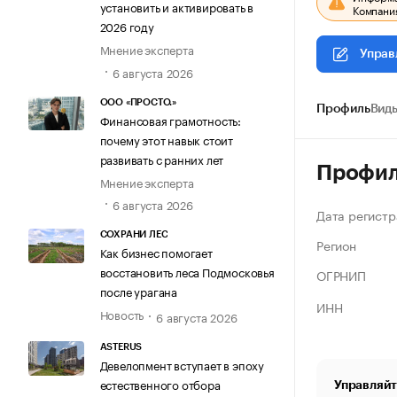
установить и активировать в
Компания
2026 году
Мнение эксперта
Управ
6 августа 2026
ООО «ПРОСТО.»
Профиль
Виды
Финансовая грамотность:
почему этот навык стоит
развивать с ранних лет
Профи
Мнение эксперта
6 августа 2026
Дата регистр
СОХРАНИ ЛЕС
Регион
Как бизнес помогает
восстановить леса Подмосковья
ОГРНИП
после урагана
ИНН
Новость
6 августа 2026
ASTERUS
Девелопмент вступает в эпоху
естественного отбора
Управляйт