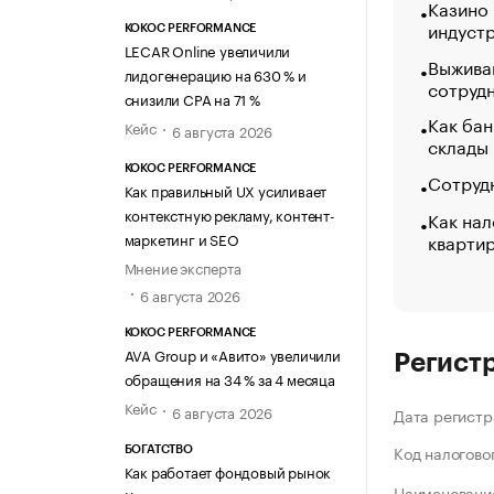
Казино
индуст
KOKOC PERFORMANCE
LECAR Online увеличили
Выжива
лидогенерацию на 630 % и
сотруд
снизили CPA на 71 %
Как бан
Кейс
6 августа 2026
склады
KOKOC PERFORMANCE
Сотрудн
Как правильный UX усиливает
контекстную рекламу, контент-
Как нал
кварти
маркетинг и SEO
Мнение эксперта
6 августа 2026
KOKOC PERFORMANCE
AVA Group и «Авито» увеличили
Регист
обращения на 34 % за 4 месяца
Кейс
6 августа 2026
Дата регистр
Код налогово
БОГАТСТВО
Как работает фондовый рынок
Наименование