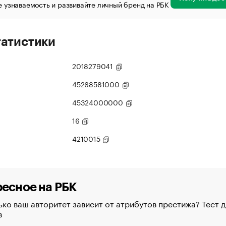
 узнаваемость и развивайте личный бренд на РБК
татистики
2018279041
45268581000
45324000000
16
4210015
есное на РБК
ко ваш авторитет зависит от атрибутов престижа? Тест д
в