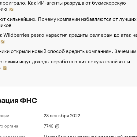
 проиграло. Как ИИ-агенты разрушают букмекерскую
рию
ют сильнейших. Почему компании избавляются от лучших
ников
к Wildberries резко нарастил кредиты селлерам до атак н
ики открыли новый способ вредить компаниям. Зачем им
оговики ищут доходы неработающих покупателей яхт и
р
рация ФНС
ации
23 сентября 2022
го органа
7746
 налогового
Межрайонная инспекция Федеральной налог