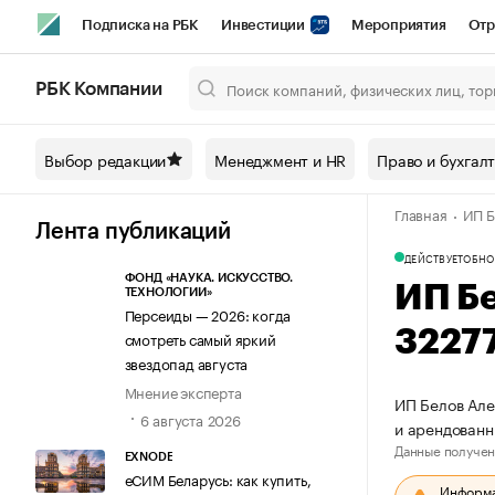
Подписка на РБК
Инвестиции
Мероприятия
Отр
Спорт
Школа управления РБК
РБК Образование
РБ
РБК Компании
Город
Стиль
Крипто
РБК Бизнес-среда
Дискусси
Выбор редакции
Менеджмент и HR
Право и бухгал
Спецпроекты СПб
Конференции СПб
Спецпроекты
Главная
ИП Б
Технологии и медиа
Финансы
Рынок наличной валют
Лента публикаций
ДЕЙСТВУЕТ
ОБНО
ФОНД «НАУКА. ИСКУССТВО.
ИП Б
ТЕХНОЛОГИИ»
Персеиды — 2026: когда
3227
смотреть самый яркий
звездопад августа
Мнение эксперта
ИП Белов Але
6 августа 2026
и арендованн
Данные получен
EXNODE
еСИМ Беларусь: как купить,
Информац