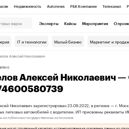
асли
Недвижимость
Autonews
РБК Компании
Телеканал
Р
К Курсы
РБК Life
Тренды
Визионеры
Национальные проекты
Эксперты
Кейсы
Мероприятия
О прое
онный клуб
Исследования
Кредитные рейтинги
Франшизы
Г
терия
IT и технологии
Малый бизнес
Маркетинг и прода
Проверка контрагентов
Политика
Экономика
Бизнес
елов Алексей Николаевич
ы
ВЛЕНО
елов Алексей Николаевич —
74600580739
ксей Николаевич зарегистрирован 23.09.2022, в регионе — г. Моск
ых легковых автомобилей с водителем. ИП присвоены реквизиты 
ы из публичных государственных источников.
ия носит справочный характер и сгенерирована на основании данных из откр