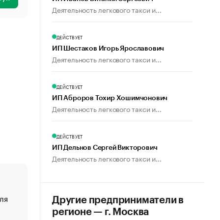
Деятельность легкового такси и...
ДЕЙСТВУЕТ
ИП Шестаков Игорь Ярославович
Деятельность легкового такси и...
ДЕЙСТВУЕТ
ИП Аброров Тохир Хошимчонович
Деятельность легкового такси и...
ДЕЙСТВУЕТ
ИП Дельнов Сергей Викторович
Деятельность легкового такси и...
ля
«От спорта тело стареет иначе». Как живет глава ко
Другие предприниматели в
создавшей GTA
регионе — г. Москва