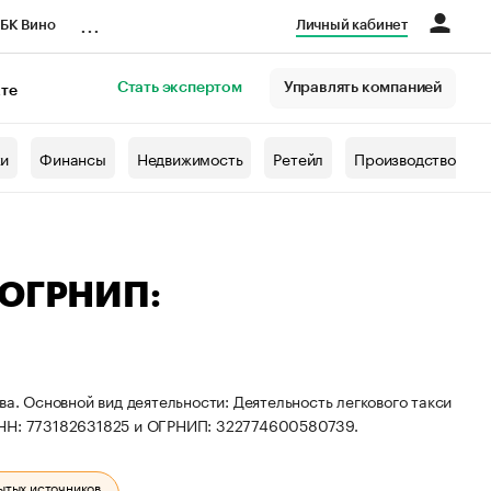
...
БК Вино
Личный кабинет
Стать экспертом
Управлять компанией
кте
азета
жи
Финансы
Недвижимость
Ретейл
Производство
 ОГРНИП:
ва. Основной вид деятельности: Деятельность легкового такси
ИНН: 773182631825 и ОГРНИП: 322774600580739.
ытых источников.