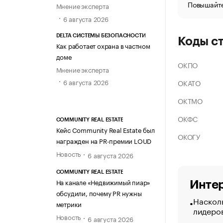
Повышайте
Мнение эксперта
6 августа 2026
DELTA СИСТЕМЫ БЕЗОПАСНОСТИ
Коды с
Как работает охрана в частном
доме
ОКПО
Мнение эксперта
6 августа 2026
ОКАТО
ОКТМО
ОКФС
COMMUNITY REAL ESTATE
Кейс Community Real Estate был
ОКОГУ
награжден на PR-премии LOUD
Новость
6 августа 2026
COMMUNITY REAL ESTATE
На канале «Недвижимый пиар»
Интер
обсудили, почему PR нужны
Насколь
метрики
лидеро
Новость
6 августа 2026