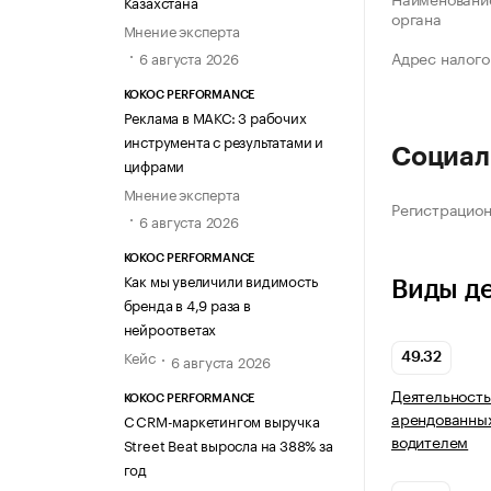
Казахстана
органа
Мнение эксперта
Адрес налого
6 августа 2026
KOKOC PERFORMANCE
Реклама в МАКС: 3 рабочих
инструмента с результатами и
Социал
цифрами
Мнение эксперта
Регистрацио
6 августа 2026
KOKOC PERFORMANCE
Как мы увеличили видимость
Виды д
бренда в 4,9 раза в
нейроответах
Кейс
6 августа 2026
49.32
Деятельность
KOKOC PERFORMANCE
арендованных
С CRM-маркетингом выручка
водителем
Street Beat выросла на 388% за
год