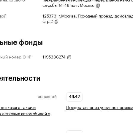
службы № 46 по г. Москве
вой
125373, г.Москва, Походный проезд, домовлад
стр.2
ьные фонды
нный номер СФР
1195336274
еятельности
49.42
ОСНОВНОЙ
 легкового такси и
Предоставление услуг по перево
 легковых автомобилей с