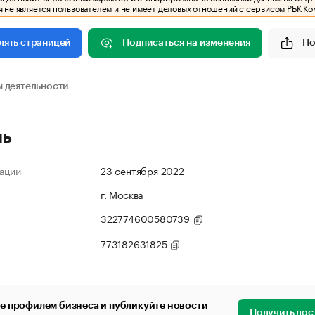
 не является пользователем и не имеет деловых отношений с сервисом РБК Ко
Подписаться на изменения
По
лять страницей
 деятельности
ль
ации
23 сентября 2022
г. Москва
322774600580739
773182631825
е профилем бизнеса и публикуйте новости
Получить дос