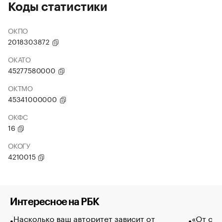
Коды статистики
ОКПО
2018303872
ОКАТО
45277580000
ОКТМО
45341000000
ОКФС
16
ОКОГУ
4210015
Интересное на РБК
Насколько ваш авторитет зависит от
«От спо