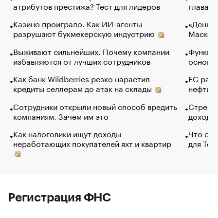
атрибутов престижа? Тест для лидеров
глава к
Казино проиграло. Как ИИ-агенты
«Деньги
разрушают букмекерскую индустрию
Маск в 
Выживают сильнейших. Почему компании
Функции
избавляются от лучших сотрудников
основ э
Как банк Wildberries резко нарастил
ЕС раз
кредиты селлерам до атак на склады
нефти —
Сотрудники открыли новый способ вредить
Стресс 
компаниям. Зачем им это
доходов
Как налоговики ищут доходы
Что обв
неработающих покупателей яхт и квартир
для Tel
Регистрация ФНС