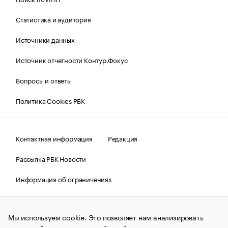
Статистика и аудитория
Источники данных
Источник отчетности Контур.Фокус
Вопросы и ответы
Политика Cookies РБК
Контактная информация
Редакция
Рассылка РБК Новости
Информация об ограничениях
Правовая информация
О соблюдении авторских прав
Мы используем cookie. Это позволяет нам анализировать
© АО «РОСБИЗНЕСКОНСАЛТИНГ»,
1995–2026.
Сообщения
и материалы информационного агентства «РБК»