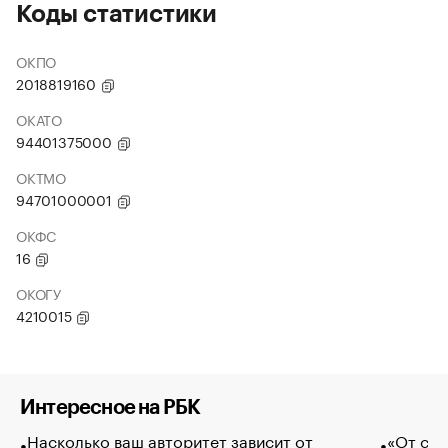
Коды статистики
ОКПО
2018819160
ОКАТО
94401375000
ОКТМО
94701000001
ОКФС
16
ОКОГУ
4210015
Интересное на РБК
Насколько ваш авторитет зависит от
«От спо