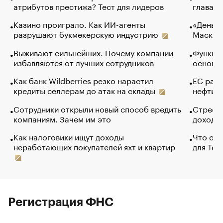
атрибутов престижа? Тест для лидеров
глава к
Казино проиграло. Как ИИ-агенты
«Деньги
разрушают букмекерскую индустрию
Маск в 
Выживают сильнейших. Почему компании
Функции
избавляются от лучших сотрудников
основ э
Как банк Wildberries резко нарастил
ЕС раз
кредиты селлерам до атак на склады
нефти —
Сотрудники открыли новый способ вредить
Стресс 
компаниям. Зачем им это
доходов
Как налоговики ищут доходы
Что обв
неработающих покупателей яхт и квартир
для Tel
Регистрация ФНС