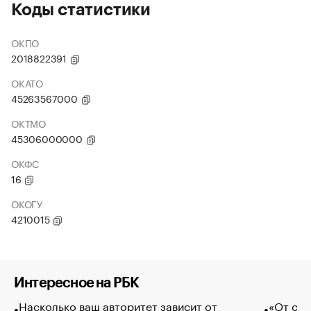
Коды статистики
ОКПО
2018822391
ОКАТО
45263567000
ОКТМО
45306000000
ОКФС
16
ОКОГУ
4210015
Интересное на РБК
Насколько ваш авторитет зависит от
«От спо