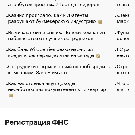
атрибутов престижа? Тест для лидеров
глава к
Казино проиграло. Как ИИ-агенты
«Деньги
разрушают букмекерскую индустрию
Маск в 
Выживают сильнейших. Почему компании
Функции
избавляются от лучших сотрудников
основ э
Как банк Wildberries резко нарастил
ЕС раз
кредиты селлерам до атак на склады
нефти —
Сотрудники открыли новый способ вредить
Стресс 
компаниям. Зачем им это
доходов
Как налоговики ищут доходы
Что обв
неработающих покупателей яхт и квартир
для Tel
Регистрация ФНС