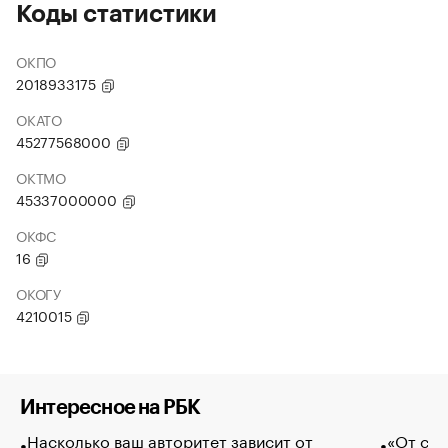
Коды статистики
ОКПО
2018933175
ОКАТО
45277568000
ОКТМО
45337000000
ОКФС
16
ОКОГУ
4210015
Интересное на РБК
Насколько ваш авторитет зависит от
«От спо