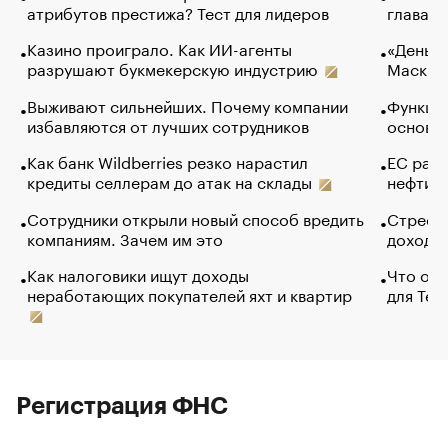
атрибутов престижа? Тест для лидеров
глава к
Казино проиграло. Как ИИ-агенты
«Деньги
разрушают букмекерскую индустрию
Маск в 
Выживают сильнейших. Почему компании
Функции
избавляются от лучших сотрудников
основ э
Как банк Wildberries резко нарастил
ЕС раз
кредиты селлерам до атак на склады
нефти —
Сотрудники открыли новый способ вредить
Стресс 
компаниям. Зачем им это
доходов
Как налоговики ищут доходы
Что обв
неработающих покупателей яхт и квартир
для Tel
Регистрация ФНС