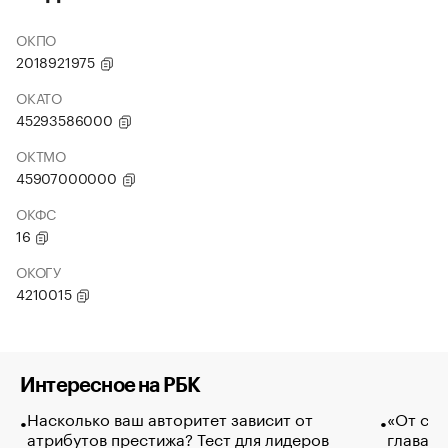
ОКПО
2018921975
ОКАТО
45293586000
ОКТМО
45907000000
ОКФС
16
ОКОГУ
4210015
Интересное на РБК
Насколько ваш авторитет зависит от
«От спо
атрибутов престижа? Тест для лидеров
глава к