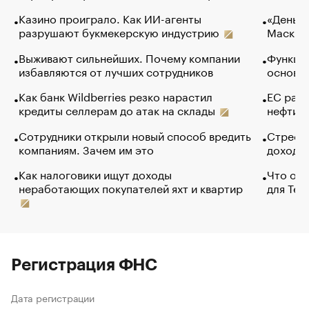
Казино проиграло. Как ИИ-агенты
«Деньги
разрушают букмекерскую индустрию
Маск в 
Выживают сильнейших. Почему компании
Функции
избавляются от лучших сотрудников
основ э
Как банк Wildberries резко нарастил
ЕС раз
кредиты селлерам до атак на склады
нефти —
Сотрудники открыли новый способ вредить
Стресс 
компаниям. Зачем им это
доходов
Как налоговики ищут доходы
Что обв
неработающих покупателей яхт и квартир
для Tel
Регистрация ФНС
Дата регистрации