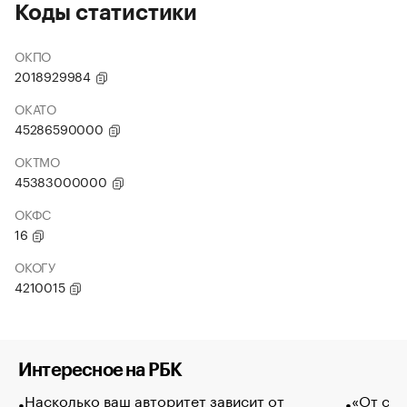
Коды статистики
ОКПО
2018929984
ОКАТО
45286590000
ОКТМО
45383000000
ОКФС
16
ОКОГУ
4210015
Интересное на РБК
Насколько ваш авторитет зависит от
«От спо