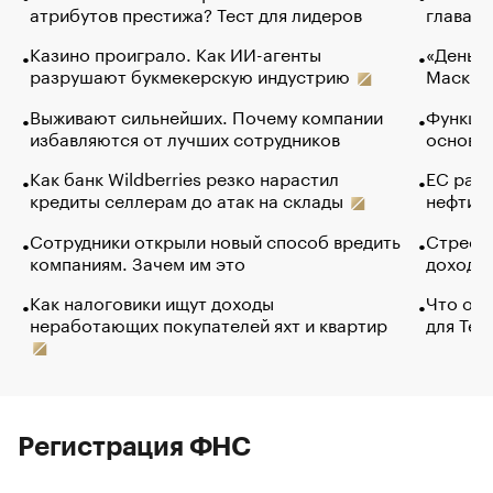
атрибутов престижа? Тест для лидеров
глава к
Казино проиграло. Как ИИ-агенты
«Деньги
разрушают букмекерскую индустрию
Маск в 
Выживают сильнейших. Почему компании
Функции
избавляются от лучших сотрудников
основ э
Как банк Wildberries резко нарастил
ЕС раз
кредиты селлерам до атак на склады
нефти —
Сотрудники открыли новый способ вредить
Стресс 
компаниям. Зачем им это
доходов
Как налоговики ищут доходы
Что обв
неработающих покупателей яхт и квартир
для Tel
Регистрация ФНС