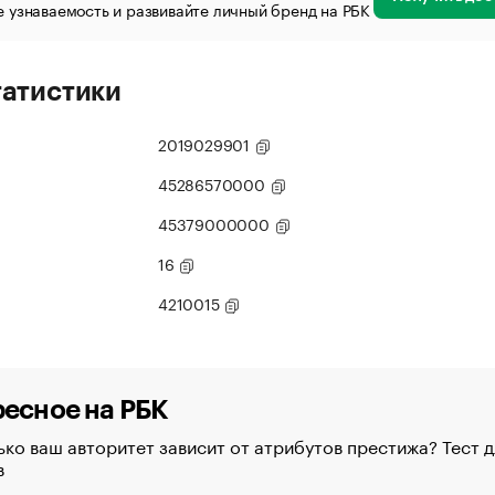
 узнаваемость и развивайте личный бренд на РБК
татистики
2019029901
45286570000
45379000000
16
4210015
есное на РБК
ко ваш авторитет зависит от атрибутов престижа? Тест д
в