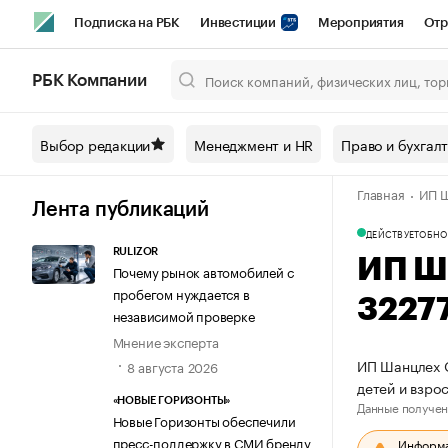
Подписка на РБК
Инвестиции
Мероприятия
Отр
Спорт
Школа управления РБК
РБК Образование
РБ
РБК Компании
Город
Стиль
Крипто
РБК Бизнес-среда
Дискусси
Выбор редакции
Менеджмент и HR
Право и бухгал
Спецпроекты СПб
Конференции СПб
Спецпроекты
Главная
ИП Ш
Технологии и медиа
Финансы
Рынок наличной валют
Лента публикаций
ДЕЙСТВУЕТ
ОБНО
RULIZOR
ИП Ш
Почему рынок автомобилей с
пробегом нуждается в
3227
независимой проверке
Мнение эксперта
ИП Шанцлех О
8 августа 2026
детей и взро
«НОВЫЕ ГОРИЗОНТЫ»
Данные получен
Новые Горизонты обеспечили
пресс-поддержку в СМИ бренду
Информац