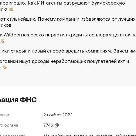
 проиграло. Как ИИ-агенты разрушают букмекерскую
рию
ют сильнейших. Почему компании избавляются от лучших
ников
к Wildberries резко нарастил кредиты селлерам до атак н
ики открыли новый способ вредить компаниям. Зачем им
оговики ищут доходы неработающих покупателей яхт и
р
рация ФНС
ации
2 ноября 2022
го органа
7746
 налогового
Межрайонная инспекция Федеральной налог