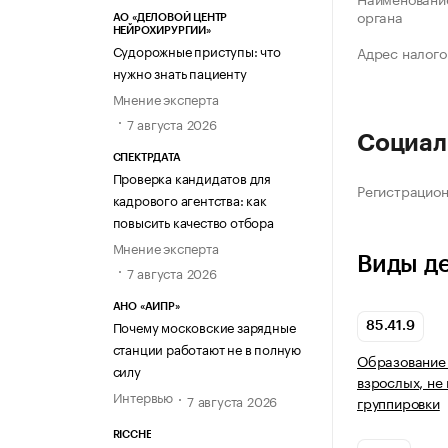
органа
АО «ДЕЛОВОЙ ЦЕНТР
НЕЙРОХИРУРГИИ»
Судорожные приступы: что
Адрес налого
нужно знать пациенту
Мнение эксперта
7 августа 2026
Социал
СПЕКТРДАТА
Проверка кандидатов для
Регистрацио
кадрового агентства: как
повысить качество отбора
Мнение эксперта
Виды д
7 августа 2026
АНО «АИПР»
Почему московские зарядные
85.41.9
станции работают не в полную
Образование 
силу
взрослых, не
Интервью
7 августа 2026
группировки
RICCHE