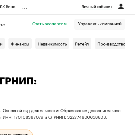
...
БК Вино
Личный кабинет
Стать экспертом
Управлять компанией
кте
азета
жи
Финансы
Недвижимость
Ретейл
Производство
ОГРНИП:
а. Основной вид деятельности: Образование дополнительное
зиты ИНН: 170108387079 и ОГРНИП: 322774600658803.
ытых источников.