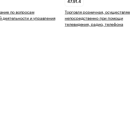
47.91.4
ание по вопросам
Торговля розничная, осуществля
 деятельности и управления
непосредственно при помощи
телевидения, радио, телефона