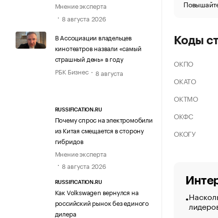
Повышайте
Мнение эксперта
8 августа 2026
В Ассоциации владельцев
Коды с
кинотеатров назвали «самый
страшный день» в году
ОКПО
РБК Бизнес
8 августа
ОКАТО
ОКТМО
RUSSIFICATION.RU
ОКФС
Почему спрос на электромобили
из Китая смещается в сторону
ОКОГУ
гибридов
Мнение эксперта
8 августа 2026
Интер
RUSSIFICATION.RU
Как Volkswagen вернулся на
Насколь
российский рынок без единого
лидеро
дилера