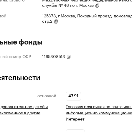
службы № 46 по г. Москве
вой
125373, г.Москва, Походный проезд, домовлад
стр.2
ьные фонды
нный номер СФР
1195308513
еятельности
47.91
ОСНОВНОЙ
дополнительное детей и
Торговля розничная по почте или
 включенное в другие
информационно-коммуникационно
Интернет