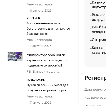
Казино
Мнение эксперта
индуст
8 августа 2026
Выжива
сотруд
VESPERFIN
Россияне не мечтают о
Как бан
богатстве: что для нас важнее
склады
больших денег
Сотрудн
Мнение эксперта
7 августа 2026
Как нал
кварти
Минпромторг сообщил об
изучении властями идей по
поддержке селлеров WB
РБК Бизнес
7 августа
Регист
ПОВЕСТОК.НЕТ
Нужен ли военный билет для
Дата регистр
получения загранпаспорта
Мнение эксперта
Код налогово
7 августа 2026
Наименование