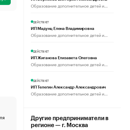
Образование дополнительное детей и...
ДЕЙСТВУЕТ
ИП Мадунц Елена Владимировна
Образование дополнительное детей и...
ДЕЙСТВУЕТ
ИП Жиганова Елизавета Олеговна
Образование дополнительное детей и...
ДЕЙСТВУЕТ
ИП Телегин Александр Александрович
Образование дополнительное детей и...
ля
«От спорта тело стареет иначе». Как живет глава ко
Другие предприниматели в
создавшей GTA
регионе — г. Москва