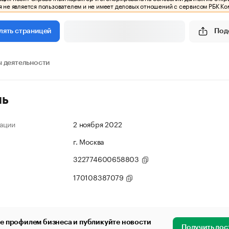
 не является пользователем и не имеет деловых отношений с сервисом РБК Ко
Под
лять страницей
 деятельности
ль
ации
2 ноября 2022
г. Москва
322774600658803
170108387079
е профилем бизнеса и публикуйте новости
Получить дос