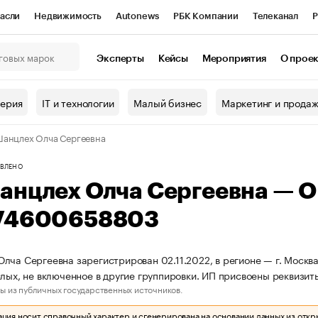
асли
Недвижимость
Autonews
РБК Компании
Телеканал
Р
К Курсы
РБК Life
Тренды
Визионеры
Национальные проекты
Эксперты
Кейсы
Мероприятия
О прое
онный клуб
Исследования
Кредитные рейтинги
Франшизы
Г
терия
IT и технологии
Малый бизнес
Маркетинг и прода
Проверка контрагентов
Политика
Экономика
Бизнес
анцлех Олча Сергеевна
ы
ВЛЕНО
анцлех Олча Сергеевна — 
74600658803
лча Сергеевна зарегистрирован 02.11.2022, в регионе — г. Москв
слых, не включенное в другие группировки. ИП присвоены рекви
ы из публичных государственных источников.
ия носит справочный характер и сгенерирована на основании данных из откр