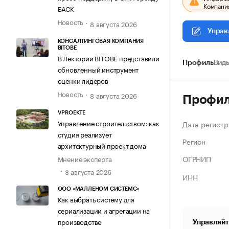
Компания
БАСК
Новость
8 августа 2026
Управ
КОНСАЛТИНГОВАЯ КОМПАНИЯ
BITOBE
В Лектории BITOBE представили
Профиль
Виды
обновленный инструмент
оценки лидеров
Новость
8 августа 2026
Профи
VPROEKTE
Управление строительством: как
Дата регистр
студия реализует
Регион
архитектурный проект дома
ОГРНИП
Мнение эксперта
8 августа 2026
ИНН
ООО «МАЛЛЕНОМ СИСТЕМС»
Как выбрать систему для
сериализации и агрегации на
производстве
Управляйт