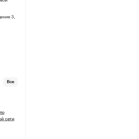
ение 3,
Все
 по
й сети