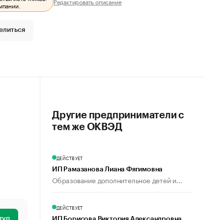
Редактировать описание
мпании.
елиться
Другие предприниматели с
тем же ОКВЭД
ДЕЙСТВУЕТ
ИП Рамазанова Лиана Фягимовна
Образование дополнительное детей и...
ДЕЙСТВУЕТ
туп
ИП Борисова Виктория Александровна