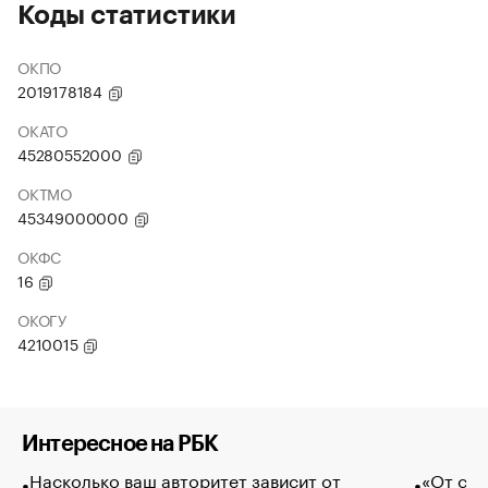
Коды статистики
ОКПО
2019178184
ОКАТО
45280552000
ОКТМО
45349000000
ОКФС
16
ОКОГУ
4210015
Интересное на РБК
Насколько ваш авторитет зависит от
«От спо