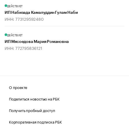
ДЕЙСТВУЕТ
ИП Набизада Камалуддин Гулам Наби
ИНН: 773129592480
ДЕЙСТВУЕТ
ИП Мясоедова Мария Романовна
ИНН: 772795836121
О проекте
Поделиться новостью на РБК
Получить пробный доступ
Корпоративная подписка РБК