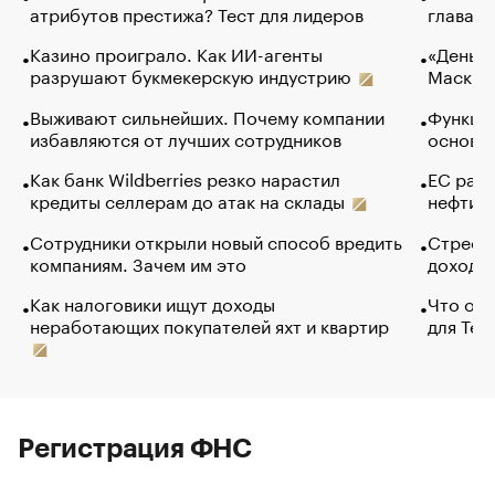
атрибутов престижа? Тест для лидеров
глава к
Казино проиграло. Как ИИ-агенты
«Деньги
разрушают букмекерскую индустрию
Маск в 
Выживают сильнейших. Почему компании
Функции
избавляются от лучших сотрудников
основ э
Как банк Wildberries резко нарастил
ЕС раз
кредиты селлерам до атак на склады
нефти —
Сотрудники открыли новый способ вредить
Стресс 
компаниям. Зачем им это
доходов
Как налоговики ищут доходы
Что обв
неработающих покупателей яхт и квартир
для Tel
Регистрация ФНС