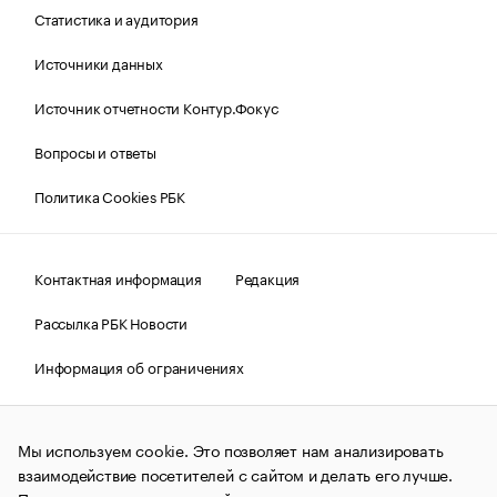
Статистика и аудитория
Источники данных
Источник отчетности Контур.Фокус
Вопросы и ответы
Политика Cookies РБК
Контактная информация
Редакция
Рассылка РБК Новости
Информация об ограничениях
Правовая информация
О соблюдении авторских прав
Мы используем cookie. Это позволяет нам анализировать
© АО «РОСБИЗНЕСКОНСАЛТИНГ»,
1995–2026.
Сообщения
и материалы информационного агентства «РБК»
взаимодействие посетителей с сайтом и делать его лучше.
(зарегистрировано Федеральной службой по надзору в сфере