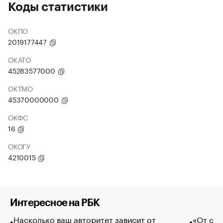
Коды статистики
ОКПО
2019177447
ОКАТО
45283577000
ОКТМО
45370000000
ОКФС
16
ОКОГУ
4210015
Интересное на РБК
Насколько ваш авторитет зависит от
«От спо