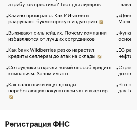
атрибутов престижа? Тест для лидеров
глава к
Казино проиграло. Как ИИ-агенты
«Деньги
разрушают букмекерскую индустрию
Маск в 
Выживают сильнейших. Почему компании
Функции
избавляются от лучших сотрудников
основ э
Как банк Wildberries резко нарастил
ЕС раз
кредиты селлерам до атак на склады
нефти —
Сотрудники открыли новый способ вредить
Стресс 
компаниям. Зачем им это
доходов
Как налоговики ищут доходы
Что обв
неработающих покупателей яхт и квартир
для Tel
Регистрация ФНС