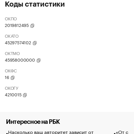
Коды статистики
ОКПО
2019812495
ОКАТО
45297574102
ОКТМО
45958000000
ОКФС
16
ОКОГУ
4210015
Интересное на РБК
Насколько ваш авторитет зависит от
«От спо