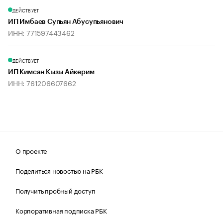
ДЕЙСТВУЕТ
ИП Имбаев Супьян Абусупьянович
ИНН: 771597443462
ДЕЙСТВУЕТ
ИП Кимсан Кызы Айкерим
ИНН: 761206607662
О проекте
Поделиться новостью на РБК
Получить пробный доступ
Корпоративная подписка РБК