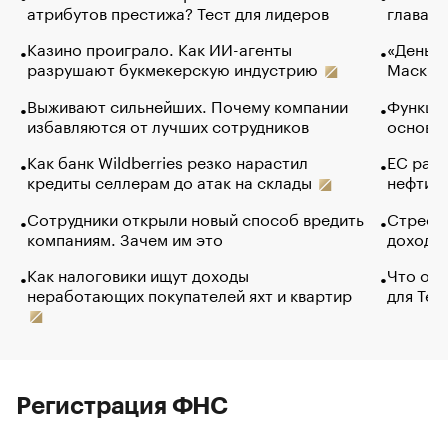
атрибутов престижа? Тест для лидеров
глава к
Казино проиграло. Как ИИ-агенты
«Деньги
разрушают букмекерскую индустрию
Маск в 
Выживают сильнейших. Почему компании
Функции
избавляются от лучших сотрудников
основ э
Как банк Wildberries резко нарастил
ЕС раз
кредиты селлерам до атак на склады
нефти —
Сотрудники открыли новый способ вредить
Стресс 
компаниям. Зачем им это
доходов
Как налоговики ищут доходы
Что обв
неработающих покупателей яхт и квартир
для Tel
Регистрация ФНС