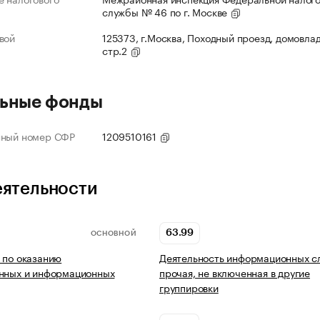
службы № 46 по г. Москве
вой
125373, г.Москва, Походный проезд, домовлад
стр.2
ьные фонды
нный номер СФР
1209510161
еятельности
63.99
ОСНОВНОЙ
 по оказанию
Деятельность информационных с
онных и информационных
прочая, не включенная в другие
группировки