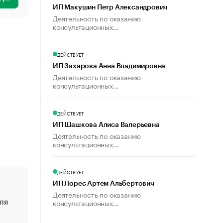
ИП Макушин Петр Александрович
Деятельность по оказанию
консультационных...
ДЕЙСТВУЕТ
ИП Захарова Анна Владимировна
Деятельность по оказанию
консультационных...
ДЕЙСТВУЕТ
ИП Шашкова Алиса Валерьевна
Деятельность по оказанию
консультационных...
ДЕЙСТВУЕТ
ИП Лорес Артем Альбертович
Деятельность по оказанию
ля
«От спорта тело стареет иначе». Как живет глава ко
консультационных...
создавшей GTA