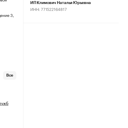
ИП Климович Наталья Юрьевна
ИНН: 771522164817
ение 3,
Все
лужб