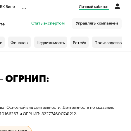
...
БК Вино
Личный кабинет
Стать экспертом
Управлять компанией
кте
азета
жи
Финансы
Недвижимость
Ретейл
Производство
— ОГРНИП:
ва. Основной вид деятельности: Деятельность по оказанию
010166267 и ОГРНИП: 322774600741212.
ытых источников.