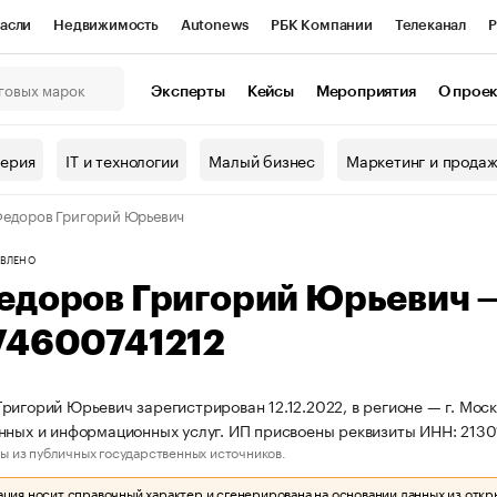
асли
Недвижимость
Autonews
РБК Компании
Телеканал
Р
К Курсы
РБК Life
Тренды
Визионеры
Национальные проекты
Эксперты
Кейсы
Мероприятия
О прое
онный клуб
Исследования
Кредитные рейтинги
Франшизы
Г
терия
IT и технологии
Малый бизнес
Маркетинг и прода
Проверка контрагентов
Политика
Экономика
Бизнес
едоров Григорий Юрьевич
ы
ВЛЕНО
едоров Григорий Юрьевич 
74600741212
ригорий Юрьевич зарегистрирован 12.12.2022, в регионе — г. Моск
нных и информационных услуг. ИП присвоены реквизиты ИНН: 213
ы из публичных государственных источников.
ия носит справочный характер и сгенерирована на основании данных из откр