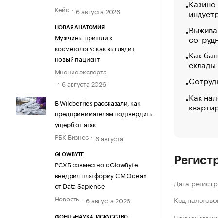
Казино
Кейс
6 августа 2026
индуст
Выжива
НОВАЯ АНАТОМИЯ
Мужчины пришли к
сотруд
косметологу: как выглядит
Как бан
новый пациент
склады
Мнение эксперта
Сотрудн
6 августа 2026
Как нал
В Wildberries рассказали, как
кварти
предпринимателям подтвердить
ущерб от атак
РБК Бизнес
6 августа
GLOWBYTE
Регист
РСХБ совместно с GlowByte
внедрил платформу CM Ocean
Дата регистр
от Data Sapience
Новость
Код налогово
6 августа 2026
Наименование
ФОНД «НАУКА. ИСКУССТВО.