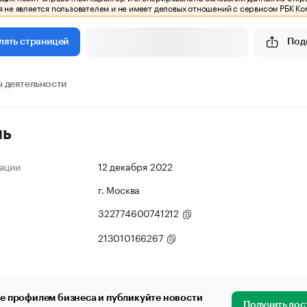
 не является пользователем и не имеет деловых отношений с сервисом РБК Ко
Под
лять страницей
 деятельности
ль
ации
12 декабря 2022
г. Москва
322774600741212
213010166267
е профилем бизнеса и публикуйте новости
Получить дос