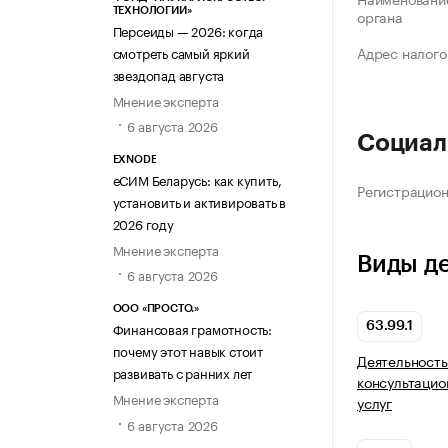
ТЕХНОЛОГИИ»
органа
Персеиды — 2026: когда
Адрес налого
смотреть самый яркий
звездопад августа
Мнение эксперта
6 августа 2026
Социал
EXNODE
еСИМ Беларусь: как купить,
Регистрацио
установить и активировать в
2026 году
Мнение эксперта
Виды д
6 августа 2026
ООО «ПРОСТО.»
Финансовая грамотность:
63.99.1
почему этот навык стоит
Деятельность
развивать с ранних лет
консультаци
Мнение эксперта
услуг
6 августа 2026