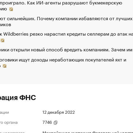
 проиграло. Как ИИ-агенты разрушают букмекерскую
рию
ют сильнейших. Почему компании избавляются от лучших
ников
к Wildberries резко нарастил кредиты селлерам до атак н
ики открыли новый способ вредить компаниям. Зачем им
оговики ищут доходы неработающих покупателей яхт и
р
рация ФНС
ации
12 декабря 2022
го органа
7746
 налогового
Межрайонная инспекция Федеральной налог