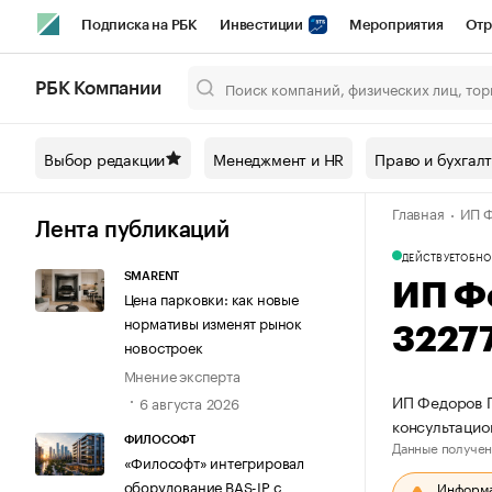
Подписка на РБК
Инвестиции
Мероприятия
Отр
Спорт
Школа управления РБК
РБК Образование
РБ
РБК Компании
Город
Стиль
Крипто
РБК Бизнес-среда
Дискусси
Выбор редакции
Менеджмент и HR
Право и бухгал
Спецпроекты СПб
Конференции СПб
Спецпроекты
Главная
ИП Ф
Технологии и медиа
Финансы
Рынок наличной валют
Лента публикаций
ДЕЙСТВУЕТ
ОБНО
SMARENT
ИП Ф
Цена парковки: как новые
нормативы изменят рынок
3227
новостроек
Мнение эксперта
ИП Федоров Г
6 августа 2026
консультацио
ФИЛОСОФТ
Данные получен
«Философт» интегрировал
оборудование BAS-IP с
Информац