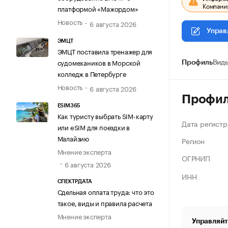
Компания
платформой «Мажордом»
Новость
6 августа 2026
Управ
ЭМЦТ
ЭМЦТ поставила тренажер для
судомехаников в Морской
Профиль
Виды
колледж в Петербурге
Новость
6 августа 2026
Профи
ESIM365
Как туристу выбрать SIM-карту
Дата регистр
или eSIM для поездки в
Малайзию
Регион
Мнение эксперта
ОГРНИП
6 августа 2026
ИНН
СПЕКТРДАТА
Сдельная оплата труда: что это
такое, виды и правила расчета
Мнение эксперта
Управляйт