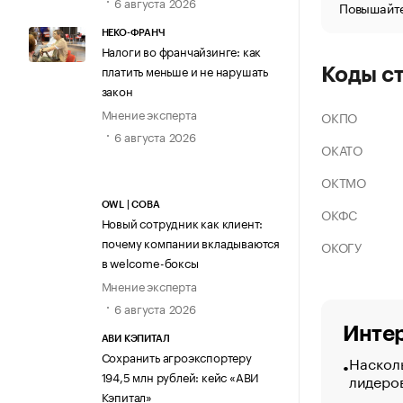
6 августа 2026
Повышайте
НЕКО-ФРАНЧ
Налоги во франчайзинге: как
платить меньше и не нарушать
Коды с
закон
Мнение эксперта
ОКПО
6 августа 2026
ОКАТО
ОКТМО
OWL | СОВА
ОКФС
Новый сотрудник как клиент:
почему компании вкладываются
ОКОГУ
в welcome-боксы
Мнение эксперта
6 августа 2026
Интер
АВИ КЭПИТАЛ
Сохранить агроэкспортеру
Насколь
194,5 млн рублей: кейс «АВИ
лидеро
Кэпитал»