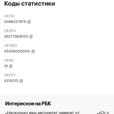
Коды статистики
ОКПО
0066227879
ОКАТО
45277565000
ОКТМО
45336000000
ОКФС
16
ОКОГУ
4210015
Интересное на РБК
Насколько ваш авторитет зависит от
«От спо