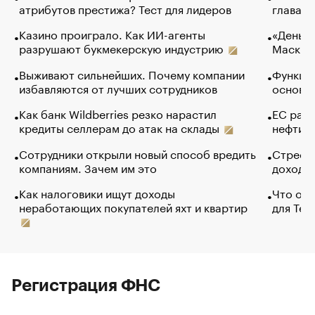
атрибутов престижа? Тест для лидеров
глава к
Казино проиграло. Как ИИ-агенты
«Деньги
разрушают букмекерскую индустрию
Маск в 
Выживают сильнейших. Почему компании
Функции
избавляются от лучших сотрудников
основ э
Как банк Wildberries резко нарастил
ЕС раз
кредиты селлерам до атак на склады
нефти —
Сотрудники открыли новый способ вредить
Стресс 
компаниям. Зачем им это
доходов
Как налоговики ищут доходы
Что обв
неработающих покупателей яхт и квартир
для Tel
Регистрация ФНС