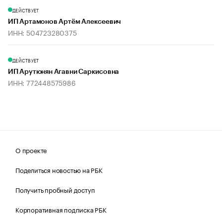
ДЕЙСТВУЕТ
ИП Артамонов Артём Алексеевич
ИНН: 504723280375
ДЕЙСТВУЕТ
ИП Арутюнян Агавни Саркисовна
ИНН: 772448575986
О проекте
Поделиться новостью на РБК
Получить пробный доступ
Корпоративная подписка РБК