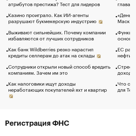
атрибутов престижа? Тест для лидеров
глава к
Казино проиграло. Как ИИ-агенты
«Деньги
разрушают букмекерскую индустрию
Маск в 
Выживают сильнейших. Почему компании
Функции
избавляются от лучших сотрудников
основ э
Как банк Wildberries резко нарастил
ЕС раз
кредиты селлерам до атак на склады
нефти —
Сотрудники открыли новый способ вредить
Стресс 
компаниям. Зачем им это
доходов
Как налоговики ищут доходы
Что обв
неработающих покупателей яхт и квартир
для Tel
Регистрация ФНС