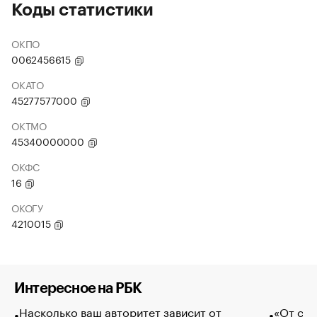
Коды статистики
ОКПО
0062456615
ОКАТО
45277577000
ОКТМО
45340000000
ОКФС
16
ОКОГУ
4210015
Интересное на РБК
Насколько ваш авторитет зависит от
«От спо