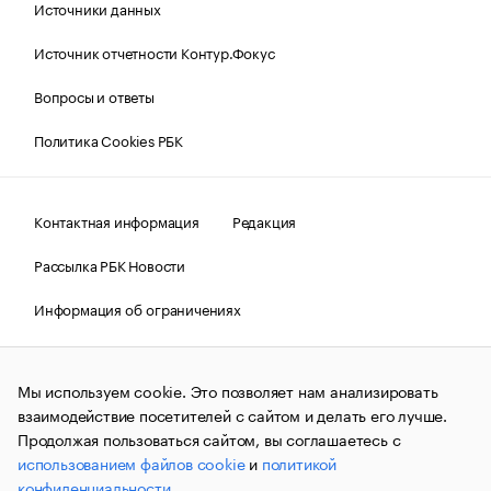
Источники данных
Источник отчетности Контур.Фокус
Вопросы и ответы
Политика Cookies РБК
Контактная информация
Редакция
Рассылка РБК Новости
Информация об ограничениях
Правовая информация
О соблюдении авторских прав
Мы используем cookie. Это позволяет нам анализировать
© АО «РОСБИЗНЕСКОНСАЛТИНГ»,
1995–2026.
Сообщения
и материалы информационного агентства «РБК»
взаимодействие посетителей с сайтом и делать его лучше.
(зарегистрировано Федеральной службой по надзору в сфере
Продолжая пользоваться сайтом, вы соглашаетесь с
связи, информационных технологий и массовых
использованием файлов cookie
и
политикой
коммуникаций (Роскомнадзор) 09.12.2015 за номером ИА
№ФС77-63848) сопровождаются пометкой «РБК». Отдельные
конфиденциальности
.