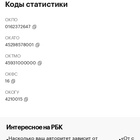
Коды статистики
ОКПО
0162372647
ОКАТО
45298578001
ОКТМО
45931000000
ОКФС
16
ОКОГУ
4210015
Интересное на РБК
Насколько ваш авторитет зависит от
«От спо