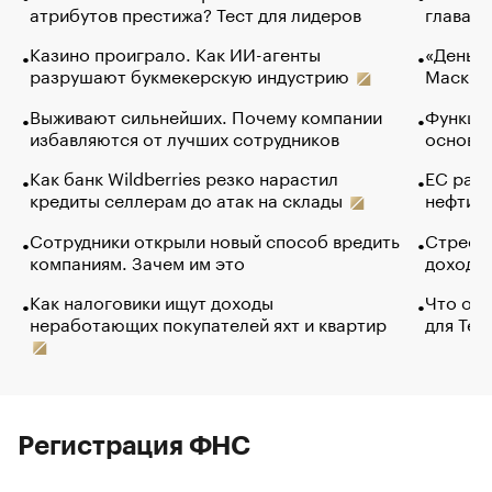
атрибутов престижа? Тест для лидеров
глава к
Казино проиграло. Как ИИ-агенты
«Деньги
разрушают букмекерскую индустрию
Маск в 
Выживают сильнейших. Почему компании
Функции
избавляются от лучших сотрудников
основ э
Как банк Wildberries резко нарастил
ЕС раз
кредиты селлерам до атак на склады
нефти —
Сотрудники открыли новый способ вредить
Стресс 
компаниям. Зачем им это
доходов
Как налоговики ищут доходы
Что обв
неработающих покупателей яхт и квартир
для Tel
Регистрация ФНС