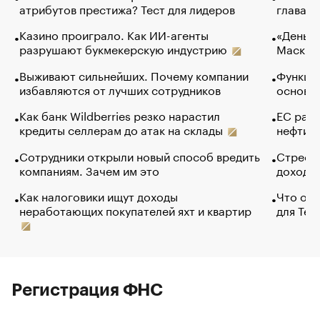
атрибутов престижа? Тест для лидеров
глава к
Казино проиграло. Как ИИ-агенты
«Деньги
разрушают букмекерскую индустрию
Маск в 
Выживают сильнейших. Почему компании
Функции
избавляются от лучших сотрудников
основ э
Как банк Wildberries резко нарастил
ЕС раз
кредиты селлерам до атак на склады
нефти —
Сотрудники открыли новый способ вредить
Стресс 
компаниям. Зачем им это
доходов
Как налоговики ищут доходы
Что обв
неработающих покупателей яхт и квартир
для Tel
Регистрация ФНС