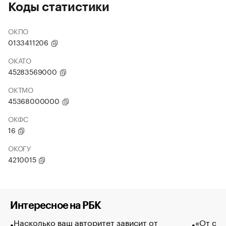
Коды статистики
ОКПО
0133411206
ОКАТО
45283569000
ОКТМО
45368000000
ОКФС
16
ОКОГУ
4210015
Интересное на РБК
Насколько ваш авторитет зависит от
«От спо