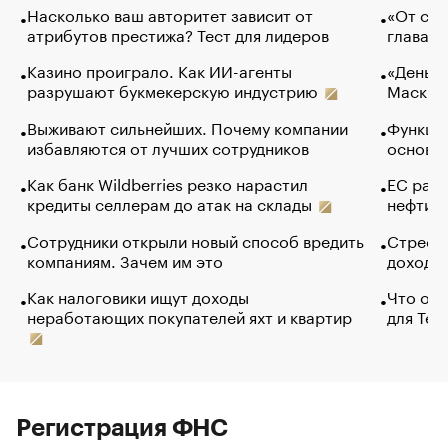
Насколько ваш авторитет зависит от
«От спо
атрибутов престижа? Тест для лидеров
глава к
Казино проиграло. Как ИИ-агенты
«Деньги
разрушают букмекерскую индустрию
Маск в 
Выживают сильнейших. Почему компании
Функции
избавляются от лучших сотрудников
основ э
Как банк Wildberries резко нарастил
ЕС раз
кредиты селлерам до атак на склады
нефти —
Сотрудники открыли новый способ вредить
Стресс 
компаниям. Зачем им это
доходов
Как налоговики ищут доходы
Что обв
неработающих покупателей яхт и квартир
для Tel
Регистрация ФНС