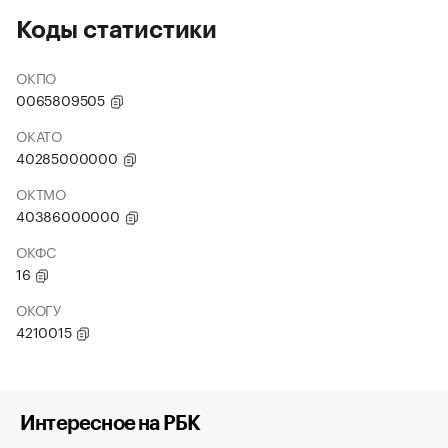
Коды статистики
ОКПО
0065809505
ОКАТО
40285000000
ОКТМО
40386000000
ОКФС
16
ОКОГУ
4210015
Интересное на РБК