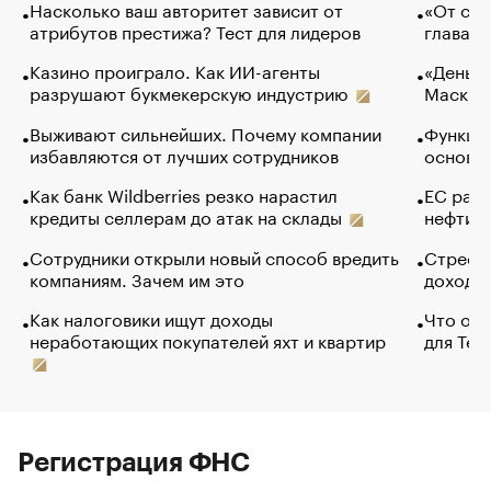
Насколько ваш авторитет зависит от
«От спо
атрибутов престижа? Тест для лидеров
глава к
Казино проиграло. Как ИИ-агенты
«Деньги
разрушают букмекерскую индустрию
Маск в 
Выживают сильнейших. Почему компании
Функции
избавляются от лучших сотрудников
основ э
Как банк Wildberries резко нарастил
ЕС раз
кредиты селлерам до атак на склады
нефти —
Сотрудники открыли новый способ вредить
Стресс 
компаниям. Зачем им это
доходов
Как налоговики ищут доходы
Что обв
неработающих покупателей яхт и квартир
для Tel
Регистрация ФНС