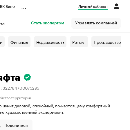
...
БК Вино
Личный кабинет
Стать экспертом
Управлять компанией
кте
азета
жи
Финансы
Недвижимость
Ретейл
Производство
афта
П: 322784700075295
ойство территории
то ценит деловой, спокойный, по-настоящему комфортный
а не художественный эксперимент.
Поделиться