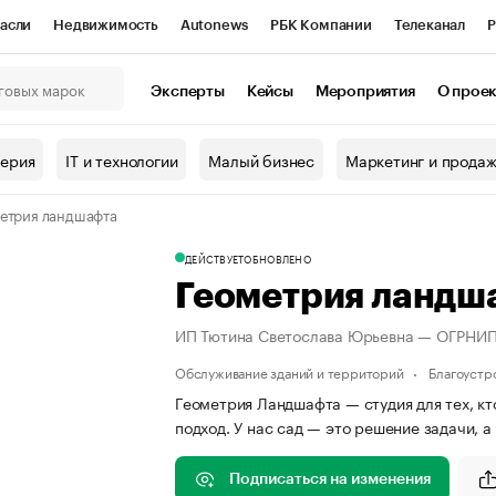
асли
Недвижимость
Autonews
РБК Компании
Телеканал
Р
К Курсы
РБК Life
Тренды
Визионеры
Национальные проекты
Эксперты
Кейсы
Мероприятия
О прое
онный клуб
Исследования
Кредитные рейтинги
Франшизы
Г
терия
IT и технологии
Малый бизнес
Маркетинг и прода
Проверка контрагентов
Политика
Экономика
Бизнес
етрия ландшафта
ы
ДЕЙСТВУЕТ
ОБНОВЛЕНО
Геометрия ландш
ИП Тютина Светослава Юрьевна — ОГРНИ
Обслуживание зданий и территорий
Благоустр
Геометрия Ландшафта — студия для тех, к
подход. У нас сад — это решение задачи, 
Подписаться на изменения