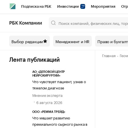
Подписка на РБК
Инвестиции
Мероприятия
Отр
Спорт
Школа управления РБК
РБК Образование
РБ
РБК Компании
Город
Стиль
Крипто
РБК Бизнес-среда
Дискусси
Выбор редакции
Менеджмент и HR
Право и бухгал
Спецпроекты СПб
Конференции СПб
Спецпроекты
Главная
Геом
Технологии и медиа
Финансы
Рынок наличной валют
Лента публикаций
АО «ДЕЛОВОЙ ЦЕНТР
НЕЙРОХИРУРГИИ»
Что чувствует пациент, узнав о
тяжелом диагнозе
Мнение эксперта
6 августа 2026
ООО «РЕММА ТРЕЙД»
Что мешает развитию
премиального сырного рынка в