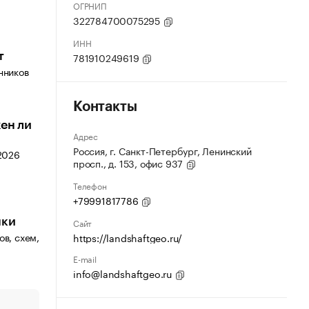
ОГРНИП
322784700075295
ИНН
т
781910249619
нников
Контакты
ен ли
Адрес
Россия, г. Санкт-Петербург, Ленинский
 2026
просп., д. 153, офис 937
Телефон
+79991817786
нки
Сайт
в, схем,
https://landshaftgeo.ru/
E-mail
info@landshaftgeo.ru