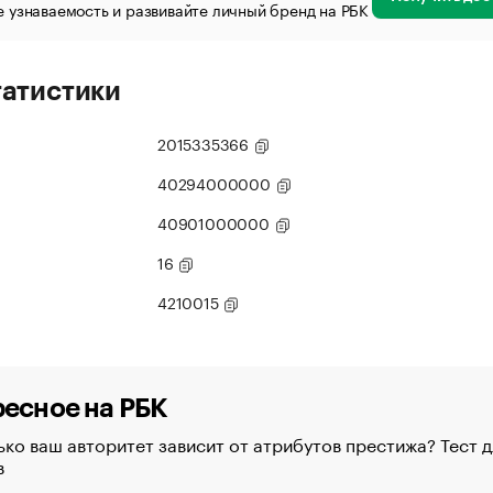
 узнаваемость и развивайте личный бренд на РБК
татистики
2015335366
40294000000
40901000000
16
4210015
есное на РБК
ко ваш авторитет зависит от атрибутов престижа? Тест д
в