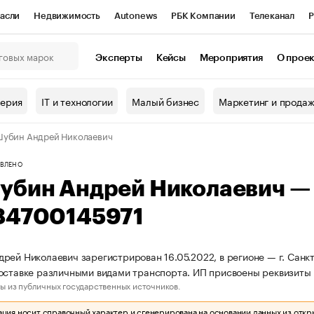
асли
Недвижимость
Autonews
РБК Компании
Телеканал
Р
К Курсы
РБК Life
Тренды
Визионеры
Национальные проекты
Эксперты
Кейсы
Мероприятия
О прое
онный клуб
Исследования
Кредитные рейтинги
Франшизы
Г
терия
IT и технологии
Малый бизнес
Маркетинг и прода
Проверка контрагентов
Политика
Экономика
Бизнес
убин Андрей Николаевич
ы
ВЛЕНО
убин Андрей Николаевич —
84700145971
рей Николаевич зарегистрирован 16.05.2022, в регионе — г. Санкт
оставке различными видами транспорта. ИП присвоены реквизит
ы из публичных государственных источников.
ия носит справочный характер и сгенерирована на основании данных из откр