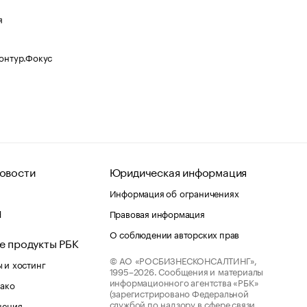
я
Контур.Фокус
овости
Юридическая информация
Информация об ограничениях
d
Правовая информация
О соблюдении авторских прав
е продукты РБК
© АО «РОСБИЗНЕСКОНСАЛТИНГ»,
 и хостинг
1995–2026.
Сообщения и материалы
информационного агентства «РБК»
лако
(зарегистрировано Федеральной
службой по надзору в сфере связи,
шения