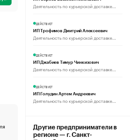
Деятельность по курьерской доставке...
ДЕЙСТВУЕТ
ИП Трофимов Дмитрий Алексеевич
Деятельность по курьерской доставке...
ДЕЙСТВУЕТ
ИП Джабиев Тимур Чинкизович
Деятельность по курьерской доставке...
ДЕЙСТВУЕТ
ИП Голудин Артем Андреевич
Деятельность по курьерской доставке...
ля
«От спорта тело стареет иначе». Как живет глава ко
Другие предприниматели в
создавшей GTA
регионе — г. Санкт-