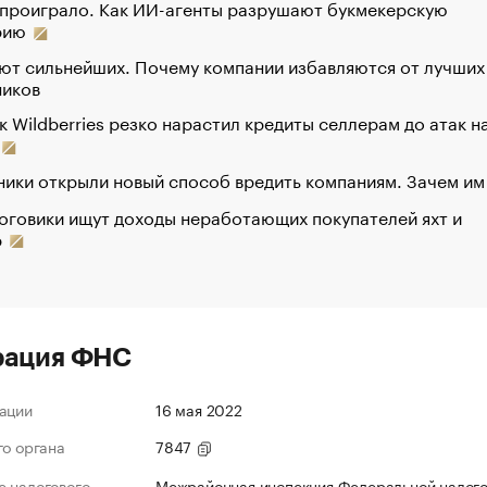
 проиграло. Как ИИ-агенты разрушают букмекерскую
рию
ют сильнейших. Почему компании избавляются от лучших
ников
к Wildberries резко нарастил кредиты селлерам до атак н
ики открыли новый способ вредить компаниям. Зачем им
оговики ищут доходы неработающих покупателей яхт и
р
рация ФНС
ации
16 мая 2022
го органа
7847
 налогового
Межрайонная инспекция Федеральной налог