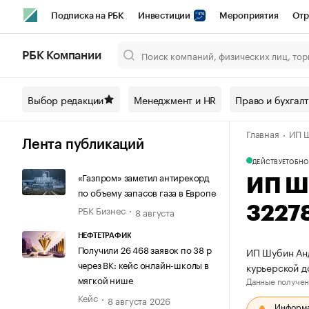
Подписка на РБК
Инвестиции
Мероприятия
Отр
Спорт
Школа управления РБК
РБК Образование
РБ
РБК Компании
Город
Стиль
Крипто
РБК Бизнес-среда
Дискусси
Выбор редакции
Менеджмент и HR
Право и бухгал
Спецпроекты СПб
Конференции СПб
Спецпроекты
Главная
ИП Ш
Технологии и медиа
Финансы
Рынок наличной валют
Лента публикаций
ДЕЙСТВУЕТ
ОБНО
«Газпром» заметил антирекорд
ИП Ш
по объему запасов газа в Европе
РБК Бизнес
3227
8 августа
НЕФТЕТРАФИК
Получили 26 468 заявок по 38 р
ИП Шубин Анд
через ВК: кейс онлайн-школы в
курьерской д
мягкой нише
Данные получен
Кейс
8 августа 2026
Информац