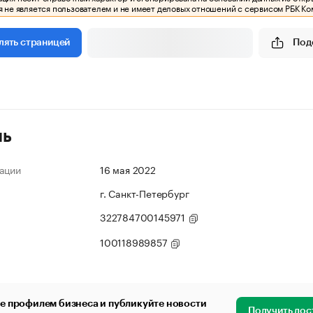
 не является пользователем и не имеет деловых отношений с сервисом РБК Ко
Под
лять страницей
ль
ации
16 мая 2022
г. Санкт-Петербург
322784700145971
100118989857
е профилем бизнеса и публикуйте новости
Получить дос