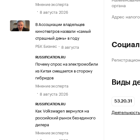
Мнение эксперта
органа
8 августа 2026
Адрес налого
В Ассоциации владельцев
кинотеатров назвали «самый
страшный день» в году
Социал
РБК Бизнес
8 августа
RUSSIFICATION.RU
Регистрацио
Почему спрос на электромобили
из Китая смещается в сторону
гибридов
Виды д
Мнение эксперта
8 августа 2026
53.20.31
RUSSIFICATION.RU
Как Volkswagen вернулся на
Деятельность
российский рынок без единого
дилера
Мнение эксперта