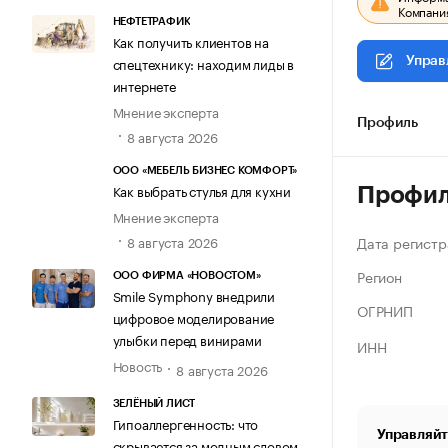
Компания
НЕФТЕТРАФИК
Как получить клиентов на
спецтехнику: находим лиды в
Управ
интернете
Мнение эксперта
Профиль
8 августа 2026
ООО «МЕБЕЛЬ БИЗНЕС КОМФОРТ»
Как выбрать стулья для кухни
Профи
Мнение эксперта
Дата регистр
8 августа 2026
Регион
ООО ФИРМА «НОВОСТОМ»
Smile Symphony внедрили
ОГРНИП
цифровое моделирование
улыбки перед винирами
ИНН
Новость
8 августа 2026
ЗЕЛЁНЫЙ ЛИСТ
Гипоаллергенность: что
Управляйт
скрывается за модным словом