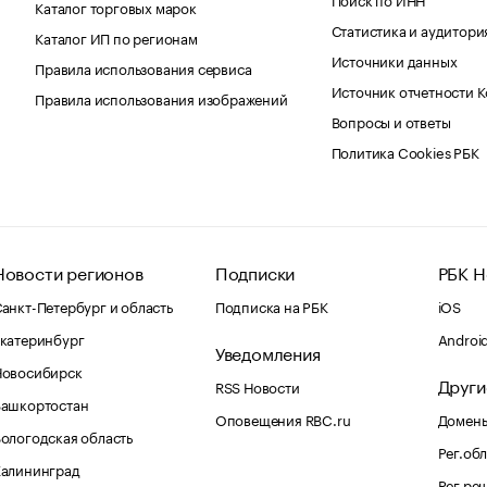
Каталог торговых марок
Статистика и аудитори
Каталог ИП по регионам
Источники данных
Правила использования сервиса
Источник отчетности 
Правила использования изображений
Вопросы и ответы
Политика Cookies РБК
Новости регионов
Подписки
РБК Н
анкт-Петербург и область
Подписка на РБК
iOS
катеринбург
Androi
Уведомления
Новосибирск
Други
RSS Новости
Башкортостан
Оповещения RBC.ru
Домены
ологодская область
Рег.об
Калининград
Рег.ре