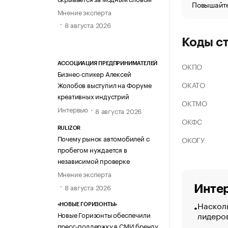
Повышайте
Мнение эксперта
8 августа 2026
Коды с
ОКПО
АССОЦИАЦИЯ ПРЕДПРИНИМАТЕЛЕЙ
Бизнес-спикер Алексей
ОКАТО
Жолобов выступил на Форуме
креативных индустрий
ОКТМО
Интервью
8 августа 2026
ОКФС
RULIZOR
Почему рынок автомобилей с
ОКОГУ
пробегом нуждается в
независимой проверке
Мнение эксперта
8 августа 2026
Интер
Насколь
«НОВЫЕ ГОРИЗОНТЫ»
лидеро
Новые Горизонты обеспечили
пресс-поддержку в СМИ бренду