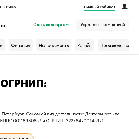
...
БК Вино
Личный кабинет
Стать экспертом
Управлять компанией
кте
азета
жи
Финансы
Недвижимость
Ретейл
Производство
 ОГРНИП:
-Петербург. Основной вид деятельности: Деятельность по
ы ИНН: 100118989857 и ОГРНИП: 322784700145971.
ытых источников.