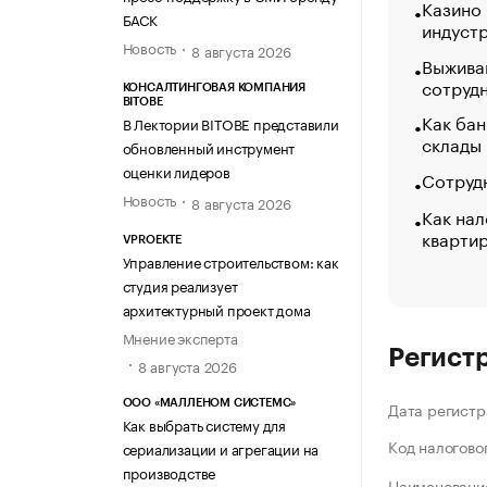
Казино
БАСК
индуст
Новость
8 августа 2026
Выжива
сотруд
КОНСАЛТИНГОВАЯ КОМПАНИЯ
BITOBE
Как бан
В Лектории BITOBE представили
склады
обновленный инструмент
оценки лидеров
Сотрудн
Новость
8 августа 2026
Как нал
кварти
VPROEKTE
Управление строительством: как
студия реализует
архитектурный проект дома
Мнение эксперта
Регист
8 августа 2026
ООО «МАЛЛЕНОМ СИСТЕМС»
Дата регистр
Как выбрать систему для
Код налогово
сериализации и агрегации на
производстве
Наименование