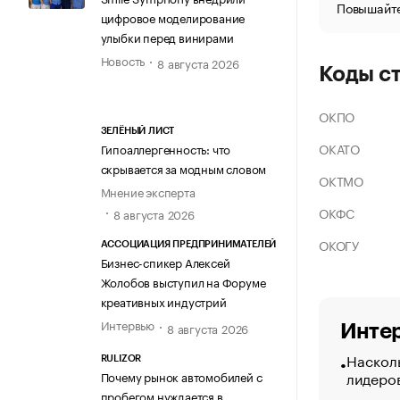
Повышайте
цифровое моделирование
улыбки перед винирами
Новость
8 августа 2026
Коды с
ОКПО
ЗЕЛЁНЫЙ ЛИСТ
ОКАТО
Гипоаллергенность: что
скрывается за модным словом
ОКТМО
Мнение эксперта
ОКФС
8 августа 2026
ОКОГУ
АССОЦИАЦИЯ ПРЕДПРИНИМАТЕЛЕЙ
Бизнес-спикер Алексей
Жолобов выступил на Форуме
креативных индустрий
Интервью
8 августа 2026
Интер
Насколь
RULIZOR
лидеро
Почему рынок автомобилей с
пробегом нуждается в