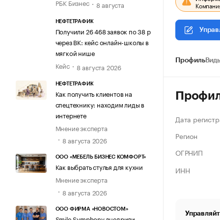
РБК Бизнес
8 августа
Компания
НЕФТЕТРАФИК
Получили 26 468 заявок по 38 р
Управ
через ВК: кейс онлайн-школы в
мягкой нише
Профиль
Виды
Кейс
8 августа 2026
НЕФТЕТРАФИК
Как получить клиентов на
Профи
спецтехнику: находим лиды в
интернете
Дата регистр
Мнение эксперта
Регион
8 августа 2026
ОГРНИП
ООО «МЕБЕЛЬ БИЗНЕС КОМФОРТ»
Как выбрать стулья для кухни
ИНН
Мнение эксперта
8 августа 2026
ООО ФИРМА «НОВОСТОМ»
Управляйт
Smile Symphony внедрили