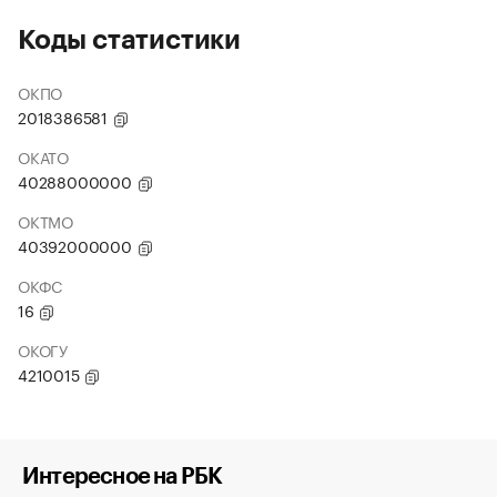
Коды статистики
ОКПО
2018386581
ОКАТО
40288000000
ОКТМО
40392000000
ОКФС
16
ОКОГУ
4210015
Интересное на РБК