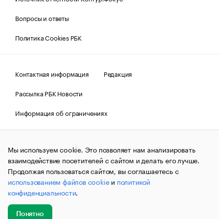
Вопросы и ответы
Политика Cookies РБК
Контактная информация
Редакция
Рассылка РБК Новости
Информация об ограничениях
Правовая информация
О соблюдении авторских прав
Мы используем cookie. Это позволяет нам анализировать
© АО «РОСБИЗНЕСКОНСАЛТИНГ»,
1995–2026.
Сообщения
и материалы информационного агентства «РБК»
взаимодействие посетителей с сайтом и делать его лучше.
(зарегистрировано Федеральной службой по надзору в сфере
Продолжая пользоваться сайтом, вы соглашаетесь с
связи, информационных технологий и массовых
использованием файлов cookie
и
политикой
коммуникаций (Роскомнадзор) 09.12.2015 за номером ИА
№ФС77-63848) сопровождаются пометкой «РБК». Отдельные
конфиденциальности
.
публикации могут содержать информацию,
не предназначенную для пользователей
до 18 лет.
companycardsfeedback@rbc.ru
Понятно