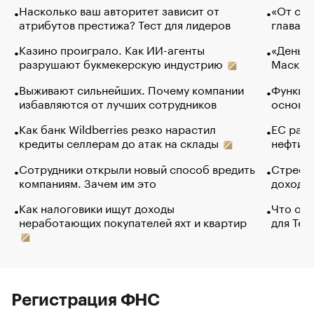
Насколько ваш авторитет зависит от
«От спо
атрибутов престижа? Тест для лидеров
глава к
Казино проиграло. Как ИИ-агенты
«Деньги
разрушают букмекерскую индустрию
Маск в 
Выживают сильнейших. Почему компании
Функции
избавляются от лучших сотрудников
основ э
Как банк Wildberries резко нарастил
ЕС раз
кредиты селлерам до атак на склады
нефти —
Сотрудники открыли новый способ вредить
Стресс 
компаниям. Зачем им это
доходов
Как налоговики ищут доходы
Что обв
неработающих покупателей яхт и квартир
для Tel
Регистрация ФНС