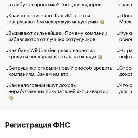
атрибутов престижа? Тест для лидеров
глава к
Казино проиграло. Как ИИ-агенты
«Деньги
разрушают букмекерскую индустрию
Маск в 
Выживают сильнейших. Почему компании
Функции
избавляются от лучших сотрудников
основ э
Как банк Wildberries резко нарастил
ЕС раз
кредиты селлерам до атак на склады
нефти —
Сотрудники открыли новый способ вредить
Стресс 
компаниям. Зачем им это
доходов
Как налоговики ищут доходы
Что обв
неработающих покупателей яхт и квартир
для Tel
Регистрация ФНС