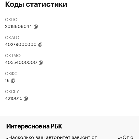
Коды статистики
ОКПО
2018808044
ОКАТО
40279000000
ОКТМО
40354000000
ОКФС
16
ОКОГУ
4210015
Интересное на РБК
Насколько ваш авторитет зависит от
«От спо