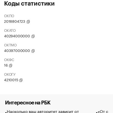
Коды статистики
ОКПО
2018804723
ОКАТО
40294000000
ОКТМО
40397000000
ОКФС
16
ОКОГУ
4210015
Интересное на РБК
Насколько ваш авторитет зависит от
«От спо