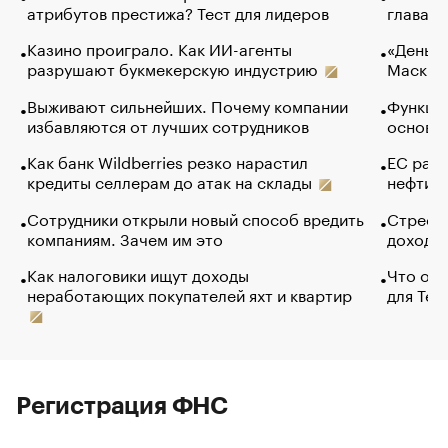
атрибутов престижа? Тест для лидеров
глава к
Казино проиграло. Как ИИ-агенты
«Деньги
разрушают букмекерскую индустрию
Маск в 
Выживают сильнейших. Почему компании
Функции
избавляются от лучших сотрудников
основ э
Как банк Wildberries резко нарастил
ЕС раз
кредиты селлерам до атак на склады
нефти —
Сотрудники открыли новый способ вредить
Стресс 
компаниям. Зачем им это
доходов
Как налоговики ищут доходы
Что обв
неработающих покупателей яхт и квартир
для Tel
Регистрация ФНС