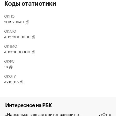
Коды статистики
ОКПО
2019296411
ОКАТО
40273000000
ОКТМО
40331000000
ОКФС
16
ОКОГУ
4210015
Интересное на РБК
Насколько ваш авторитет зависит от
«От спо