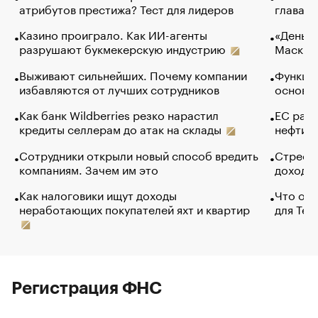
атрибутов престижа? Тест для лидеров
глава к
Казино проиграло. Как ИИ-агенты
«Деньги
разрушают букмекерскую индустрию
Маск в 
Выживают сильнейших. Почему компании
Функции
избавляются от лучших сотрудников
основ э
Как банк Wildberries резко нарастил
ЕС раз
кредиты селлерам до атак на склады
нефти —
Сотрудники открыли новый способ вредить
Стресс 
компаниям. Зачем им это
доходов
Как налоговики ищут доходы
Что обв
неработающих покупателей яхт и квартир
для Tel
Регистрация ФНС